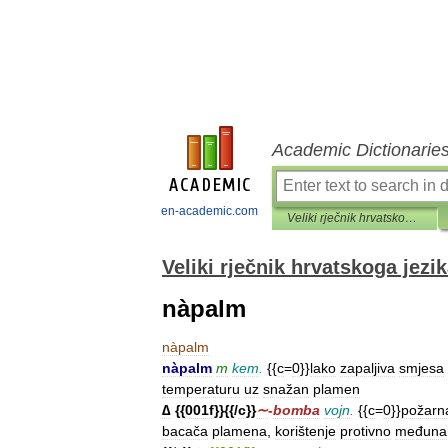
Academic Dictionarie
en-academic.com
Veliki rječnik hrvatskoga jezika
Veliki rječnik hrvatskoga jezi
nàpalm
nàpalm
nàpalm
m
kem
.
{{
c
=
0
}}
lako
zapaljiva
smjesa
temperaturu
uz
snažan
plamen
∆
{{
001f
}}{{/
c
}}
∼
-
bomba
vojn
.
{{
c
=
0
}}
požarn
bacača
plamena
,
korištenje
protivno
međuna