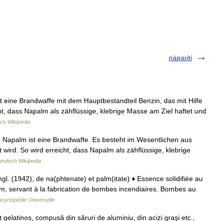
nàpariti
 eine Brandwaffe mit dem Hauptbestandteil Benzin, das mit Hilfe
cht, dass Napalm als zähflüssige, klebrige Masse am Ziel haftet und
ch Wikipedia
 Napalm ist eine Brandwaffe. Es besteht im Wesentlichen aus
t wird. So wird erreicht, dass Napalm als zähflüssige, klebrige
eutsch Wikipedia
gl. (1942), de na(phtenate) et palm(itate) ♦ Essence solidifiée au
, servant à la fabrication de bombes incendiaires. Bombes au
cyclopédie Universelle
latinos, compusă din săruri de aluminiu, din acizi graşi etc.,