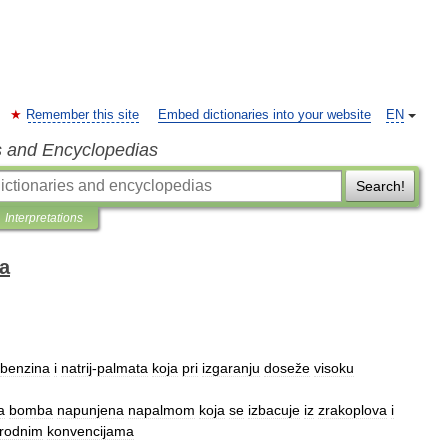
Remember this site
Embed dictionaries into your website
EN
s and Encyclopedias
Search!
Interpretations
ka
benzina
i
natrij
-
palmata
koja
pri
izgaranju
doseže
visoku
a
bomba
napunjena
napalmom
koja
se
izbacuje
iz
zrakoplova
i
rodnim
konvencijama