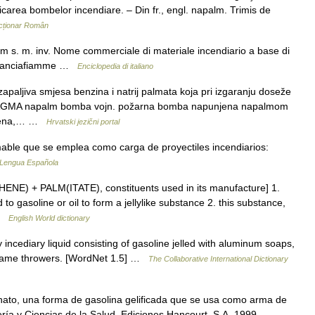
icarea bombelor incendiare. – Din fr., engl. napalm. Trimis de
cționar Român
 s. m. inv. Nome commerciale di materiale incendiario a base di
 e lanciafiamme …
Enciclopedia di italiano
aljiva smjesa benzina i natrij palmata koja pri izgaranju doseže
TAGMA napalm bomba vojn. požarna bomba napunjena napalmom
lamena,… …
Hrvatski jezični portal
mable que se emplea como carga de proyectiles incendiarios:
 Lengua Española
ENE) + PALM(ITATE), constituents used in its manufacture] 1.
 gasoline or oil to form a jellylike substance 2. this substance,
 …
English World dictionary
incediary liquid consisting of gasoline jelled with aluminum soaps,
flame throwers. [WordNet 1.5] …
The Collaborative International Dictionary
nato, una forma de gasolina gelificada que se usa como arma de
ría y Ciencias de la Salud, Ediciones Hancourt, S.A. 1999 …