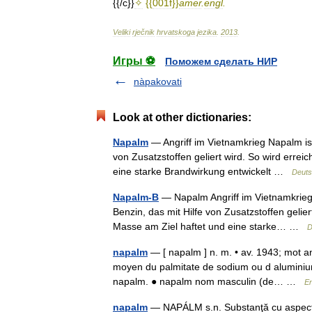
{{/
c
}}
✧
{{
001f
}}
amer
.
engl
.
Veliki
rječnik
hrvatskoga
jezika
.
2013
.
Игры ⚽
Поможем сделать НИР
nàpakovati
Look at other dictionaries:
Napalm
— Angriff im Vietnamkrieg Napalm ist
von Zusatzstoffen geliert wird. So wird errei
eine starke Brandwirkung entwickelt …
Deuts
Napalm-B
— Napalm Angriff im Vietnamkrieg
Benzin, das mit Hilfe von Zusatzstoffen gelier
Masse am Ziel haftet und eine starke… …
D
napalm
— [ napalm ] n. m. • av. 1943; mot an
moyen du palmitate de sodium ou d aluminium
napalm. ● napalm nom masculin (de… …
En
napalm
— NAPÁLM s.n. Substanţă cu aspect ge