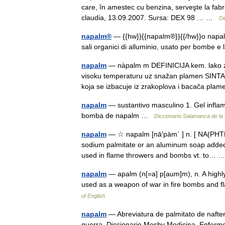
care, în amestec cu benzina, serveşte la fabr
claudia, 13.09.2007. Sursa: DEX 98 … …
Di
napalm®
— {{hw}}{{napalm®}}{{/hw}}o napalm
sali organici di alluminio, usato per bombe
napalm
— nàpalm m DEFINICIJA kem. lako zap
visoku temperaturu uz snažan plamen SIN
koja se izbacuje iz zrakoplova i bacača p
napalm
— sustantivo masculino 1. Gel infla
bomba de napalm …
Diccionario Salamanca de la
napalm
— ☆ napalm [nā′päm΄ ] n. [ NA(PHTH
sodium palmitate or an aluminum soap added to
used in flame throwers and bombs vt. to…
napalm
— apalm (n[=a] p[aum]m), n. A highly 
used as a weapon of war in fire bombs and 
of English
napalm
— Abreviatura de palmitato de nafte
guerra. Diccionario Mosby Medicina, Enferme