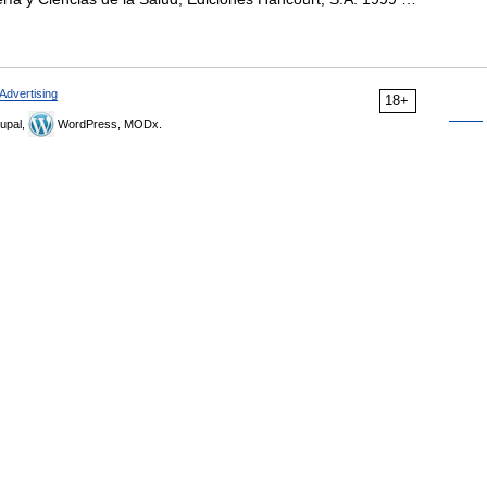
Advertising
18+
upal,
WordPress, MODx.