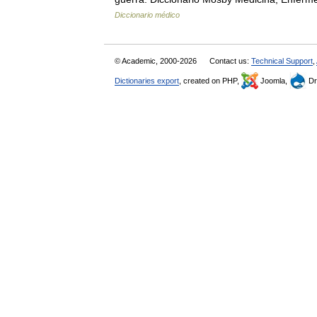
Diccionario médico
© Academic, 2000-2026
Contact us:
Technical Support
,
Dictionaries export
, created on PHP,
Joomla,
Dr