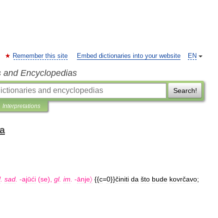
Remember this site
Embed dictionaries into your website
EN
s and Encyclopedias
Search!
Interpretations
ka
l
.
sad
.
-
ajūći
(
se
),
gl
.
im
.
-
ānje〉
{{
c
=
0
}}
činiti
da
što
bude
kovrčavo
;