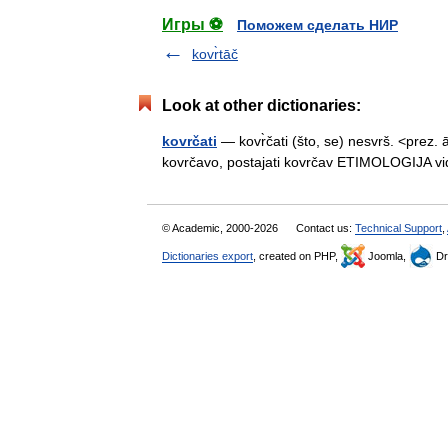
Игры ⚽
Поможем сделать НИР
kovr̀tāč
Look at other dictionaries:
kovrčati
— kovr̀čati (što, se) nesvrš. <prez. ā
kovrčavo, postajati kovrčav ETIMOLOGIJA 
© Academic, 2000-2026
Contact us:
Technical Support
,
Dictionaries export
, created on PHP,
Joomla,
Dr