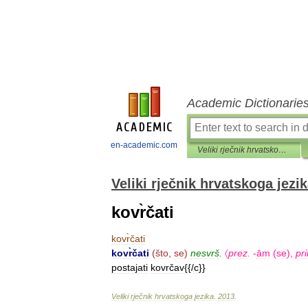
Academic Dictionarie
en-academic.com
Veliki rječnik hrvatskoga jezika
Veliki rječnik hrvatskoga jezi
kovr̀čati
kovr̀čati
kovr̀čati
(
što
,
se
)
nesvrš
.
〈
prez
.
-
ām
(
se
),
pri
postajati
kovrčav
{{/
c
}}
Veliki
rječnik
hrvatskoga
jezika
.
2013
.