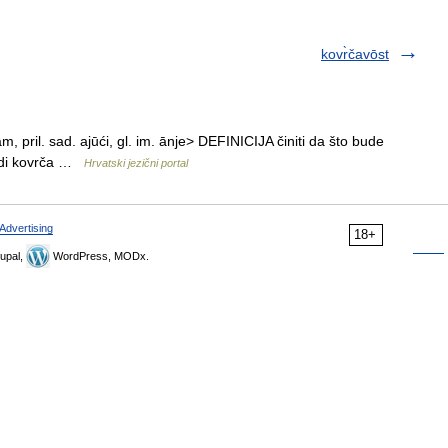
kovr̀čavōst
m, pril. sad. ajūći, gl. im. ānje> DEFINICIJA činiti da što bude
vidi kovrča …
Hrvatski jezični portal
Advertising
18+
upal,
WordPress, MODx.