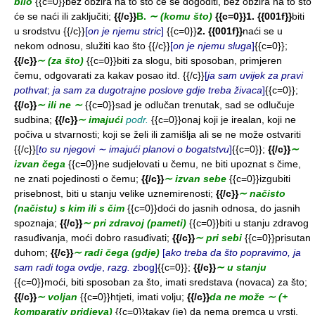
bilo
{{c=0}}bez obzira na to što će se dogoditi, bez obzira na to što
će se naći ili zaključiti;
{{/c}}
B.
∼ (komu što)
{{c=0}}1. {{001f}}
biti
u srodstvu {{/c}}
[
on je njemu stric
]
{{c=0}}
2. {{001f}}
naći se u
nekom odnosu, služiti kao što {{/c}}
[
on je njemu sluga
]
{{c=0}};
{{/c}}
∼ (za što)
{{c=0}}biti za slogu, biti sposoban, primjeren
čemu, odgovarati za kakav posao itd. {{/c}}
[
ja sam uvijek za pravi
pothvat
;
ja sam za dugotrajne poslove gdje treba živaca
]
{{c=0}};
{{/c}}
∼ ili ne ∼
{{c=0}}sad je odlučan trenutak, sad se odlučuje
sudbina;
{{/c}}
∼ imajući
podr.
{{c=0}}onaj koji je irealan, koji ne
počiva u stvarnosti; koji se želi ili zamišlja ali se ne može ostvariti
{{/c}}
[
to su njegovi ∼ imajući planovi o bogatstvu
]
{{c=0}};
{{/c}}
∼
izvan čega
{{c=0}}ne sudjelovati u čemu, ne biti upoznat s čime,
ne znati pojedinosti o čemu;
{{/c}}
∼ izvan sebe
{{c=0}}izgubiti
prisebnost, biti u stanju velike uznemirenosti;
{{/c}}
∼ načisto
(načistu) s kim ili s čim
{{c=0}}doći do jasnih odnosa, do jasnih
spoznaja;
{{/c}}
∼ pri zdravoj (pameti)
{{c=0}}biti u stanju zdravog
rasuđivanja, moći dobro rasuđivati;
{{/c}}
∼ pri sebi
{{c=0}}prisutan
duhom;
{{/c}}
∼ radi čega (gdje)
[
ako treba da što popravimo, ja
sam radi toga ovdje
,
razg.
zbog]
{{c=0}};
{{/c}}
∼ u stanju
{{c=0}}moći, biti sposoban za što, imati sredstava (novaca) za što;
{{/c}}
∼ voljan
{{c=0}}htjeti, imati volju;
{{/c}}
da ne može ∼ (+
komparativ pridjeva)
{{c=0}}takav (je) da nema premca u vrsti,