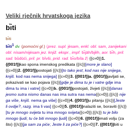
Veliki rječnik hrvatskoga jezika
bı̏ti
bı̏ti
1
bı̏ti
dv.
(
pomoćni gl
.)
〈
prez. supl.
jèsam,
enkl. obl.
sam,
zanijekani
obl.
nísam/nijésam
jez. knjiž. ekspr.
,
impf.
bı̏jāh/bjȅh,
aor.
bı̏h,
pril.
sad.
bȕdūći,
pril. pr.
bîvši,
prid. rad.
bı̏o/bíla
ž
〉
{{c=0}}
1.
{{001f}}
kao spona imenskog predikata {{/c}}
[
more je slano
]
{{c=0}}
2. {{001f}}
postojati {{/c}}
[
to tako jest
;
kod nas nije snijega
,
knjiš.
kod nas nema snijega]
{{c=0}}
3. {{001f}}a. {{001f}}
javljati se,
pokazivati se kao pojava {{/c}}
[
gdje je dima tu je i vatre
gdje ima
dima tu ima i vatre]
{{c=0}}
b. {{001f}}
postojati, živjeti {{/c}}
[
danas
jesmo sutra nismo
danas nas ima sutra nas nema
{{c=0}};{{/c}}
nije
ga više
,
knjiš.
nema ga više]
{{c=0}}
4. {{001f}}
u pitanju {{/c}}
[
Jeste
li ovdje?
,
razg.
ima li vas]
{{c=0}}
5. {{001f}}
nalaziti se, boraviti {{/c}}
[
tu je mnogo svijeta
tu ima mnogo svijeta
{{c=0}};{{/c}}
tu je bilo
mnogo ljudi
;
tu će biti mnogo ljudi
]
{{c=0}}
6. {{001f}}
imati volju (za
što) {{/c}}
[
ja sam za piće
;
Jeste li za piće?
]
{{c=0}}
7. {{001f}}
biti u