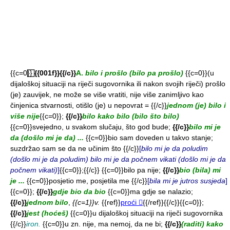
{{c=0}}
⃞ {{001f}}{{/c}}
A.
bilo i prošlo (bilo pa prošlo)
{{c=0}}(u
dijaloškoj situaciji na riječi sugovornika ili nakon svojih riječi) prošlo
(je) zauvijek, ne može se više vratiti, nije više zanimljivo kao
činjenica stvarnosti, otišlo (je) u nepovrat = {{/c}}
jednom (je) bilo i
više nije
{{c=0}};
{{/c}}
bilo kako bilo (bilo što bilo)
{{c=0}}svejedno, u svakom slučaju, što god bude;
{{/c}}
bilo mi je
da (došlo mi je da) ...
{{c=0}}bio sam doveden u takvo stanje;
suzdržao sam se da ne učinim što {{/c}}
[
bilo mi je da poludim
(došlo mi je da poludim) bilo mi je da počnem vikati (došlo mi je da
počnem vikati)
]
{{c=0}};{{/c}}
{{c=0}}bilo pa nije;
{{/c}}
bio (bila) mi
je ...
{{c=0}}posjetio me, posjetila me {{/c}}
[
bila mi je jutros susjeda
]
{{c=0}};
{{/c}}
gdje bio da bio
{{c=0}}ma gdje se nalazio;
{{/c}}
jednom bilo
,
{{c=1}}v.
{{ref}}
proći ⃞
{{/ref}}{{/c}}{{c=0}};
{{/c}}
jest (hoćeš)
{{c=0}}u dijaloškoj situaciji na riječi sugovornika
{{/c}}
iron.
{{c=0}}u zn. nije, ma nemoj, da ne bi;
{{/c}}
(raditi) kako