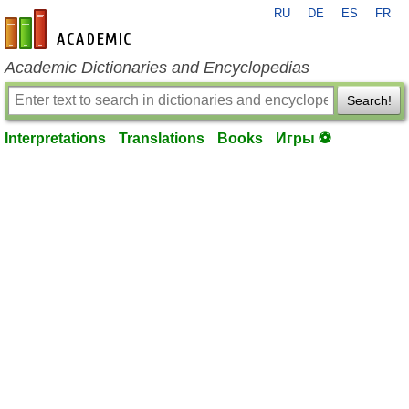
RU
DE
ES
FR
en-academic.com
Academic Dictionaries and Encyclopedias
Search!
Interpretations
Translations
Books
Игры ⚽