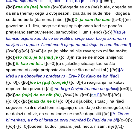
nikada nije dobro
ili ... ili; bilo ... bilo; da je ... da je]
{{c=0}};
{{/c}}
zna da (ne) bude
{{c=0}}događa se da (ne) bude, događa se
da ima (nema) čega u ovoj sezoni, zna da ne bude ribe = događa
se da ne bude (da nema) ribe;
{{/c}}
D.
ja sam tko sam
{{c=0}}(ne
govori se u 1. licu, nego se drugi opisuje onda kad se ponaša
pretjerano samouvjereno, samovoljno ili umišljeno) {{/c}}
[
Kad je
kamčio ocjene kao da će se vratiti u svoje selo, bio je skroman i
savijao se u pasu. A sad evo ti njega na položaju: ja sam tko sam!
]
{{c=0}};{{/c}}
{{c=0}}ja pa ja; nitko mi nije ravan; tko mi šta može;
{{/c}}
što (mu) je tu (mu) je
{{c=0}}ništa se ne može izmijeniti;
{{/c}}
E.
kao ne bi...
{{c=0}}(u dijaloškoj situaciji kad se što
spomene otklanja pretpostavku da se što ne učini i sl.) {{/c}}
[A:
Ideš li na obnovljenu predstavu »Ere«?
B:
Kako ne bih išao
]
{{c=0}};
{{/c}}
ne bi (ga) (čovjek)
{{c=0}}(u reagiranju na kakav
neposredan povod) {{/c}}
[
ne bi ga čovjek tresnuo po gubici
]
{{c=0}};
{{/c}}
ne (nije) da ne bih (bi)
,
{{c=1}}v.
{{ref}}
ne
⃞
{{/ref}}{{/c}}
{{c=0}};
{{/c}}
pazi da ne bi
{{c=0}}(u dijaloškoj situaciji na riječi
sugovornika ili u vlastitom izlaganju) u zn. da je što nemoguće, da
ne dolazi u obzir, da se nekome ne može dopustiti {{/c}}
[A:
On ne
bi trenirao, a htio bi igrati za prvu momčad
B:
Pazi da ne bi
]
{{c=0}};
{{/c}}
{{c=0}}budem, budući, jesam, jest, neću, nisam, nije{{/c}}
————————