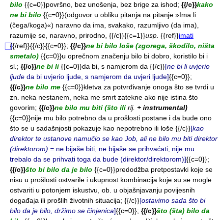
bilo
{{c=0}}površno, bez unošenja, bez brige za ishod;
{{/c}}
kako
ne bi bilo
{{c=0}}(odgovor u obliku pitanja na pitanje »Ima li
(čega/koga)«) naravno da ima, svakako, razumljivo (da ima),
razumije se, naravno, prirodno, {{/c}}{{c=1}}
usp.
{{ref}}
imati
{{/ref}}{{/c}}{{c=0}};
{{/c}}
ne bi bilo loše (zgorega, škodilo, ništa
smetalo)
{{c=0}}u oprečnom značenju bilo bi dobro, koristilo bi i
sl.;
{{/c}}
ne bi li
{{c=0}}da bi, s namjerom da {{/c}}
[
ne bi li uvjerio
ljude
da bi uvjerio ljude, s namjerom da uvjeri ljude]
{{c=0}};
{{/c}}
ne bilo me
{{c=0}}kletva za potvrđivanje onoga što se tvrdi u
zn. neka nestanem, neka me smrt zatekne ako nije istina što
govorim;
{{/c}}
ne bilo mu biti (što ili
rij.
+ instrumental)
{{c=0}}nije mu bilo potrebno da u prošlosti postane i da bude ono
što se u sadašnjosti pokazuje kao nepotrebno ili loše {{/c}}
[
kao
direktor te ustanove namučio se kao Job, ali ne bilo mu biti direktor
(direktorom)
= ne bijaše biti, ne bijaše se prihvaćati, nije mu
trebalo da se prihvati toga da bude (direktor/direktorom)]
{{c=0}};
{{/c}}
što bi bilo da je bilo
{{c=0}}predodžba pretpostavki koje se
nisu u prošlosti ostvarile i ukupnost kombinacija koje su se mogle
ostvariti u potonjem iskustvu, ob. u objašnjavanju povijesnih
događaja ili prošlih životnih situacija;
{{/c}}
[
ostavimo sada što bi
bilo da je bilo, držimo se činjenica
]
{{c=0}};
{{/c}}
što (šta) bilo da