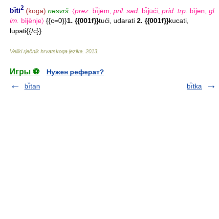
2
bı̏ti
(koga)
nesvrš.
〈
prez.
bı̏jēm,
pril. sad.
bı̏jūći,
prid. trp.
bìjen,
gl.
im.
bìjēnje〉
{{c=0}}
1. {{001f}}
tući, udarati
2. {{001f}}
kucati,
lupati{{/c}}
Veliki rječnik hrvatskoga jezika
.
2013
.
Игры ⚽
Нужен реферат?
bı̏tan
bı̏tka