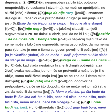
depresivan
2. {{001f}}
biti nesposoban za bilo što, potpuno
neupotrebljiv (o osobama i stvarima), ne moći se upotrijebiti, ne
služiti (više) ničemu;
{{/c}}
nije da nije
razg.
{{c=0}}u stvarnom
dijalogu ili u rečenici koja pretpostavlja drugačije mišljenje u zn.
jest {{/c}}
[
nije da nije lijepo, ali je skupo
= lijepo je ali je skupo]
{{c=0}};
{{/c}}
nije nego
{{c=0}}u dijaloškoj situaciji na riječi
sugovornika u zn. ne dolazi u obzir, pazi da ne bi i sl.;
{{/c}}
pozitiv
+ da ne može biti + komparativ
{{c=0}}u najvećoj mjeri, tako da
se ne može s bilo čime usporediti, nema usporedbe, da mu nema
para (ob. ako je ono o čemu se govori povoljno ili poželjno) {{/c}}
[
to je slastičar (dobar) da ne može ∼ bolji
;
pripreme su bile slabe
da slabije ne mogu ∼
]
{{c=0}};
{{/c}}
svega će ∼ samo nas neće ∼
{{c=0}}(ob. kad vlada nestašica hrane ili drugih potrepština za
život) svaka nestašica jednom će se pretvoriti u nešto bolje ili u
obilje, samo naši životi imaju kraj (pa se ne zna da li ćemo mi to
doživjeti);
{{/c}}
što (šta) ima biti
{{c=0}}ob. odgovor na
pretpostavku da će se što dogoditi, da se može nešto naći i sl. u
zn. da neće ili da nema {{/c}}
[A:
Idem u planinu, pa šta bude da
bude
B:
Što ima biti.
što bi bilo, neće biti ništa, nema ništa, neće
biti ništa, nema ničega, neće biti ničega]
{{c=0}};
{{/c}}
C.
budi ...
budi
jez. knjiž.
{{c=0}}(korelativ) {{/c}}
[
budi jugo budi bura, meni