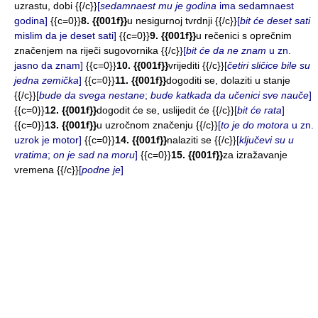
uzrastu, dobi {{/c}}
[
sedamnaest mu je godina
ima sedamnaest
godina]
{{c=0}}
8. {{001f}}
u nesigurnoj tvrdnji {{/c}}
[
bit će deset sati
mislim da je deset sati]
{{c=0}}
9. {{001f}}
u rečenici s oprečnim
značenjem na riječi sugovornika {{/c}}
[
bit će da ne znam
u zn.
jasno da znam]
{{c=0}}
10. {{001f}}
vrijediti {{/c}}
[
četiri sličice bile su
jedna zemička
]
{{c=0}}
11. {{001f}}
dogoditi se, dolaziti u stanje
{{/c}}
[
bude da svega nestane
;
bude katkada da učenici sve nauče
]
{{c=0}}
12. {{001f}}
dogodit će se, uslijedit će {{/c}}
[
bit će rata
]
{{c=0}}
13. {{001f}}
u uzročnom značenju {{/c}}
[
to je do motora
u zn.
uzrok je motor]
{{c=0}}
14. {{001f}}
nalaziti se {{/c}}
[
ključevi su u
vratima
;
on je sad na moru
]
{{c=0}}
15. {{001f}}
za izražavanje
vremena {{/c}}
[
podne je
]