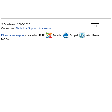
© Academic, 2000-2026
18+
Contact us:
Technical Support
,
Advertising
Dictionaries export
, created on PHP,
Joomla,
Drupal,
WordPress,
MODx.