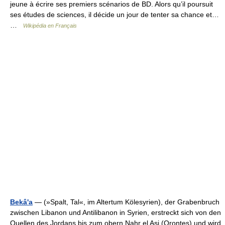
jeune à écrire ses premiers scénarios de BD. Alors qu’il poursuit
ses études de sciences, il décide un jour de tenter sa chance et…
…
Wikipédia en Français
Bekâ'a
— (»Spalt, Tal«, im Altertum Kölesyrien), der Grabenbruch
zwischen Libanon und Antilibanon in Syrien, erstreckt sich von den
Quellen des Jordans bis zum obern Nahr el Asi (Orontes) und wird