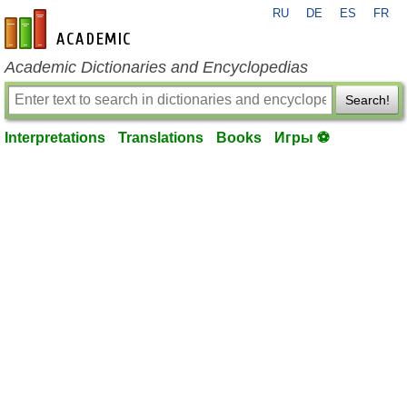
RU
DE
ES
FR
en-academic.com
Academic Dictionaries and Encyclopedias
Search!
Interpretations
Translations
Books
Игры ⚽