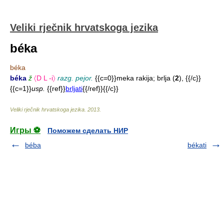
Veliki rječnik hrvatskoga jezika
béka
béka
béka
ž
〈D L -i〉
razg. pejor.
{{c=0}}meka rakija; brlja (
2
), {{/c}}
{{c=1}}
usp.
{{ref}}
brljati
{{/ref}}{{/c}}
Veliki rječnik hrvatskoga jezika
.
2013
.
Игры ⚽
Поможем сделать НИР
béba
békati