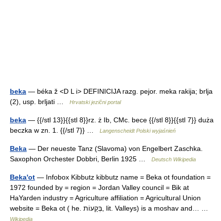
beka
— béka ž <D L i> DEFINICIJA razg. pejor. meka rakija; brlja
(2), usp. brljati …
Hrvatski jezični portal
beka
— {{/stl 13}}{{stl 8}}rz. ż Ib, CMc. bece {{/stl 8}}{{stl 7}} duża
beczka w zn. 1. {{/stl 7}} …
Langenscheidt Polski wyjaśnień
Beka
— Der neueste Tanz (Slavoma) von Engelbert Zaschka.
Saxophon Orchester Dobbri, Berlin 1925 …
Deutsch Wikipedia
Beka'ot
— Infobox Kibbutz kibbutz name = Beka ot foundation =
1972 founded by = region = Jordan Valley council = Bik at
HaYarden industry = Agriculture affiliation = Agricultural Union
website = Beka ot ( he. בְּקָעוֹת, lit. Valleys) is a moshav and… …
Wikipedia