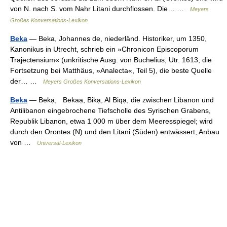
von N. nach S. vom Nahr Litani durchflossen. Die… …
Meyers
Großes Konversations-Lexikon
Beka
— Beka, Johannes de, niederländ. Historiker, um 1350,
Kanonikus in Utrecht, schrieb ein »Chronicon Episcoporum
Trajectensium« (unkritische Ausg. von Buchelius, Utr. 1613; die
Fortsetzung bei Matthäus, »Analecta«, Teil 5), die beste Quelle
der… …
Meyers Großes Konversations-Lexikon
Beka
— Bekạ, Bekaạ, Bikạ, Al Biqạ, die zwischen Libanon und
Antilibanon eingebrochene Tiefscholle des Syrischen Grabens,
Republik Libanon, etwa 1 000 m über dem Meeresspiegel; wird
durch den Orontes (N) und den Litani (Süden) entwässert; Anbau
von …
Universal-Lexikon