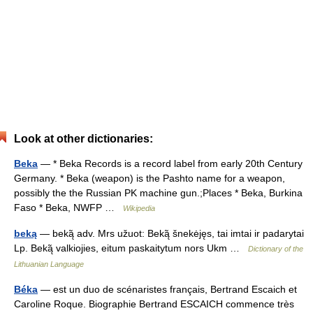
Look at other dictionaries:
Beka
— * Beka Records is a record label from early 20th Century
Germany. * Beka (weapon) is the Pashto name for a weapon,
possibly the the Russian PK machine gun.;Places * Beka, Burkina
Faso * Beka, NWFP …
Wikipedia
beką
— beką̃ adv. Mrs užuot: Beką̃ šnekėjęs, tai imtai ir padarytai
Lp. Beką̃ valkiojies, eitum paskaitytum nors Ukm …
Dictionary of the
Lithuanian Language
Béka
— est un duo de scénaristes français, Bertrand Escaich et
Caroline Roque. Biographie Bertrand ESCAICH commence très