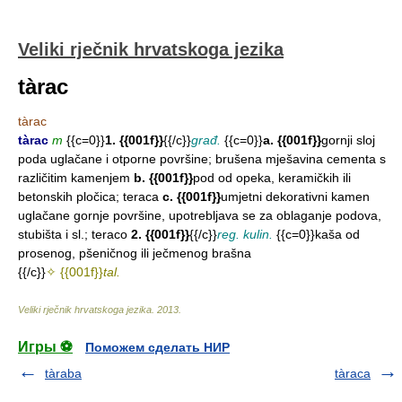
Veliki rječnik hrvatskoga jezika
tàrac
tàrac
tàrac
m
{{c=0}}
1. {{001f}}
{{/c}}
građ.
{{c=0}}
a. {{001f}}
gornji sloj
poda uglačane i otporne površine; brušena mješavina cementa s
različitim kamenjem
b. {{001f}}
pod od opeka, keramičkih ili
betonskih pločica; teraca
c. {{001f}}
umjetni dekorativni kamen
uglačane gornje površine, upotrebljava se za oblaganje podova,
stubišta i sl.; teraco
2. {{001f}}
{{/c}}
reg. kulin.
{{c=0}}kaša od
prosenog, pšeničnog ili ječmenog brašna
{{/c}}
✧ {{001f}}
tal.
Veliki rječnik hrvatskoga jezika
.
2013
.
Игры ⚽
Поможем сделать НИР
tàraba
tàraca