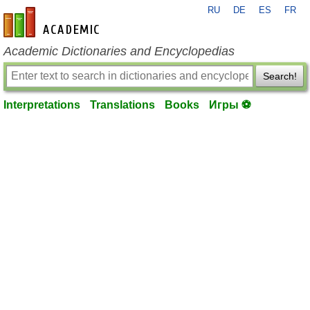
RU
DE
ES
FR
en-academic.com
Academic Dictionaries and Encyclopedias
Search!
Interpretations
Translations
Books
Игры ⚽