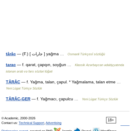
târâc
— (F.) [ جارﺎﺕ ] yağma …
Osmanli Türkçesİ sözlüğü
tarac
— f. qarət, çapqın, soyğun …
Klassik Azərbaycan ədəbiyyatında
islənən ərəb və fars sözləri lüğəti
TÂRÂC
— f. Yağma, talan, çapul. * Yağmalama, talan etme …
Yeni Lügat Türkçe Sözlük
TÂRÂC-GER
— f. Yağmacı, çapulcu …
Yeni Lügat Türkçe Sözlük
© Academic, 2000-2026
18+
Contact us:
Technical Support
,
Advertising