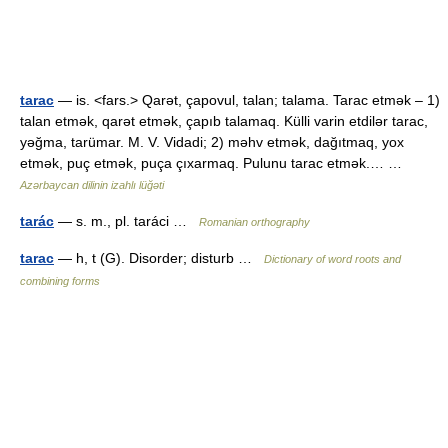
tarac
— is. <fars.> Qarət, çapovul, talan; talama. Tarac etmək – 1)
talan etmək, qarət etmək, çapıb talamaq. Külli varin etdilər tarac,
yəğma, tarümar. M. V. Vidadi; 2) məhv etmək, dağıtmaq, yox
etmək, puç etmək, puça çıxarmaq. Pulunu tarac etmək.… …
Azərbaycan dilinin izahlı lüğəti
tarác
— s. m., pl. taráci …
Romanian orthography
tarac
— h, t (G). Disorder; disturb …
Dictionary of word roots and
combining forms