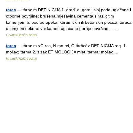
tarac
— tàrac m DEFINICIJA 1. građ. a. gornji sloj poda uglačane i
otporne površine; brušena mješavina cementa s različitim
kamenjem b. pod od opeka, keramičkih ili betonskih pločica; teraca
c. umjetni dekorativni kamen uglačane gornje površine,… …
Hrvatski jezični portal
tarac
— tárac m <G rca, N mn rci, G tàrācā> DEFINICIJA reg. 1.
moljac; tarma 2. žižak ETIMOLOGIJA mlet. tarma: moljac …
Hrvatski jezični portal