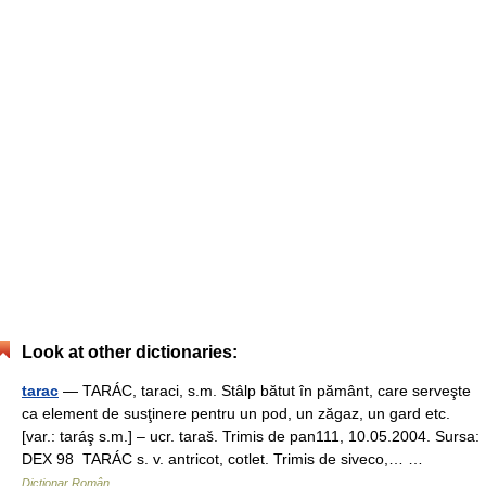
Look at other dictionaries:
tarac
— TARÁC, taraci, s.m. Stâlp bătut în pământ, care serveşte
ca element de susţinere pentru un pod, un zăgaz, un gard etc.
[var.: taráş s.m.] – ucr. taraš. Trimis de pan111, 10.05.2004. Sursa:
DEX 98 TARÁC s. v. antricot, cotlet. Trimis de siveco,… …
Dicționar Român