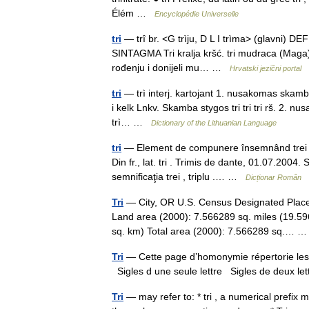
Élém …
Encyclopédie Universelle
tri
— trȋ br. <G trìju, D L I trìma> (glavni) DEF
SINTAGMA Tri kralja kršć. tri mudraca (Maga),
rođenju i donijeli mu… …
Hrvatski jezični portal
tri
— trì interj. kartojant 1. nusakomas skambėji
i kelk Lnkv. Skamba stygos tri tri tri rš. 2. nusa
trì… …
Dictionary of the Lithuanian Language
tri
— Element de compunere însemnând trei , c
Din fr., lat. tri . Trimis de dante, 01.07.2
semnificaţia trei , triplu .… …
Dicționar Român
Tri
— City, OR U.S. Census Designated Place
Land area (2000): 7.566289 sq. miles (19.59
sq. km) Total area (2000): 7.566289 sq.…
Tri
— Cette page d’homonymie répertorie les d
Sigles d une seule lettre Sigles de deux let
Tri
— may refer to: * tri , a numerical prefix 