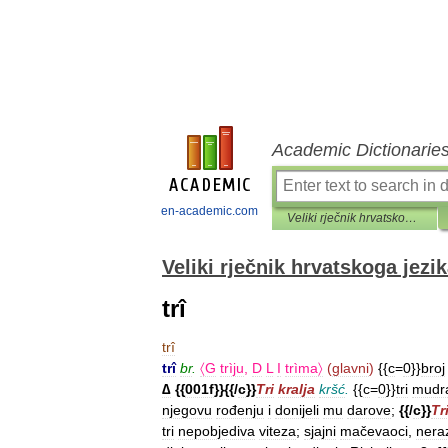
Academic Dictionarie
en-academic.com
Veliki rječnik hrvatskoga jezika
Veliki rječnik hrvatskoga jezi
trî
trî
trî
br
.
〈G
trìju
,
D
L
I
trìma〉
(
glavni
)
{{
c
=
0
}}
broj
∆
{{
001f
}}{{/
c
}}
Tri
kralja
kršć
.
{{
c
=
0
}}
tri
mudr
njegovu
rođenju
i
donijeli
mu
darove
;
{{/
c
}}
Tr
tri
nepobjediva
viteza
;
sjajni
mačevaoci
,
nera