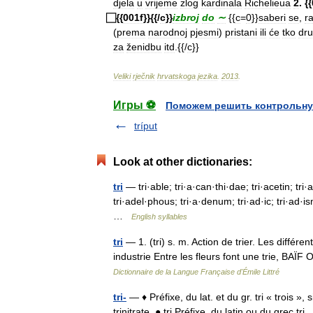
djela
u
vrijeme
zlog
kardinala
Richelieua
2
. {{
{{
001f
}}{{/
c
}}
izbroj
do
∼
{{
c
=
0
}}
saberi
se
,
ra
(
prema
narodnoj
pjesmi
)
pristani
ili
će
tko
dru
za
ženidbu
itd
.{{/
c
}}
Veliki
rječnik
hrvatskoga
jezika
.
2013
.
Игры ⚽
Поможем решить контрольну
tríput
Look at other dictionaries:
tri
— tri·able; tri·a·can·thi·dae; tri·acetin; tri·a
tri·adel·phous; tri·a·denum; tri·ad·ic; tri·ad·i
…
English syllables
tri
— 1. (tri) s. m. Action de trier. Les diffé
industrie Entre les fleurs font une trie, B
Dictionnaire de la Langue Française d'Émile Littré
tri-
— ♦ Préfixe, du lat. et du gr. tri « trois »,
trinitrate. ● tri Préfixe, du latin ou du grec tri ,