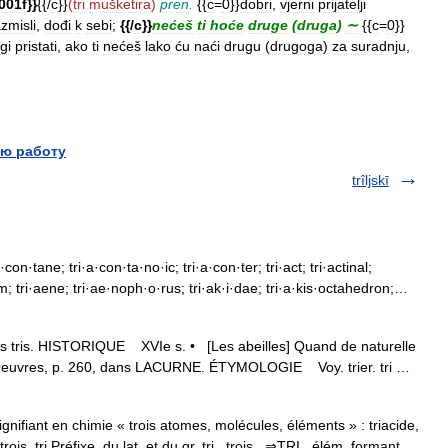
001f
}}
{{/
c
}}
(
tri
mušketira
)
pren
.
{{
c
=
0
}}
dobri
,
vjerni
prijatelji
zmisli
,
dođi
k
sebi
;
{{/
c
}}
nećeš
ti
hoće
druge
(
druga
)
∼
{{
c
=
0
}}
gi
pristati
,
ako
ti
nećeš
lako
ću
naći
drugu
(
drugoga
)
za
suradnju
,
ю работу
trîljskī
·con·tane; tri·a·con·ta·no·ic; tri·a·con·ter; tri·act; tri·actinal;
sm; tri·aene; tri·ae·noph·o·rus; tri·ak·i·dae; tri·a·kis·octahedron;…
rents tris. HISTORIQUE XVIe s. • [Les abeilles] Quand de naturelle
AÏF Oeuvres, p. 260, dans LACURNE. ÉTYMOLOGIE Voy. trier. tri …
 signifiant en chimie « trois atomes, molécules, éléments » : triacide,
 trois. tri Préfixe, du lat. et du gr. tri , trois . ⇒TRI , élém. formant