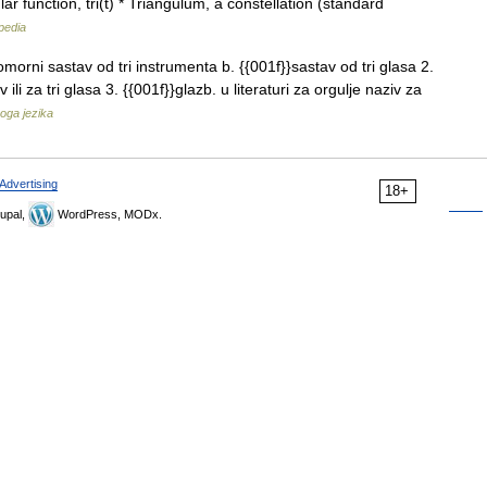
r function, tri(t) * Triangulum, a constellation (standard
pedia
omorni sastav od tri instrumenta b. {{001f}}sastav od tri glasa 2.
li za tri glasa 3. {{001f}}glazb. u literaturi za orgulje naziv za
koga jezika
Advertising
18+
upal,
WordPress, MODx.