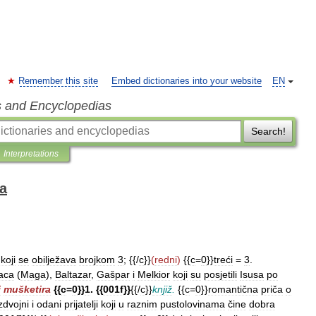
Remember this site
Embed dictionaries into your website
EN
s and Encyclopedias
Search!
Interpretations
ka
koji
se
obilježava
brojkom
3
; {{/
c
}}
(
redni
)
{{
c
=
0
}}
treći
=
3
.
aca
(
Maga
),
Baltazar
,
Gašpar
i
Melkior
koji
su
posjetili
Isusa
po
i
mušketira
{{
c
=
0
}}
1
. {{
001f
}}
{{/
c
}}
knjiž
.
{{
c
=
0
}}
romantična
priča
o
zdvojni
i
odani
prijatelji
koji
u
raznim
pustolovinama
čine
dobra