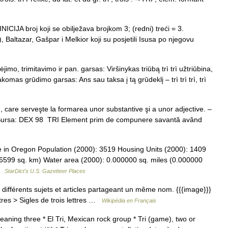
INICIJA broj koji se obilježava brojkom 3; (redni) treći = 3.
 Baltazar, Gašpar i Melkior koji su posjetili Isusa po njegovu
mo, trimitavimo ir pan. garsas: Viršinykas triūbą trì trì užtriūbina,
komas grūdimo garsas: Ans sau taksa į tą grūdeklį – trì trì trì, trì
are serveşte la formarea unor substantive şi a unor adjective. –
004. Sursa: DEX 98 TRI Element prim de compunere savantă având
 in Oregon Population (2000): 3519 Housing Units (2000): 1409
6599 sq. km) Water area (2000): 0.000000 sq. miles (0.000000
 …
StarDict's U.S. Gazetteer Places
ifférents sujets et articles partageant un même nom. {{{image}}}
tres > Sigles de trois lettres …
Wikipédia en Français
meaning three * El Tri, Mexican rock group * Tri (game), two or