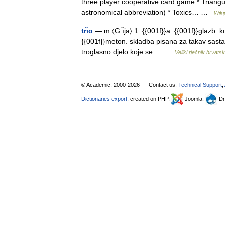
three player cooperative card game * Triangula
astronomical abbreviation) * Toxics… …
Wiki
trı̏o
— m 〈G ı̏ja〉 1. {{001f}}a. {{001f}}glazb. k
{{001f}}meton. skladba pisana za takav sastav i
troglasno djelo koje se… …
Veliki rječnik hrvats
© Academic, 2000-2026
Contact us:
Technical Support
,
Dictionaries export
, created on PHP,
Joomla,
Dr