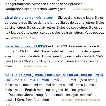
Indogermanische Sprachen Germanische Sprachen
Nordgermanische Sprachen Norwegisch …
Deutsch Wikipedia
Liste de sigles de trois lettres
— Sigles d’une seule lettre Sigles
de deux lettres Sigles de trois lettres Sigles de quatre lettres Sigles
de cinq lettres Sigles de six lettres Sigles de sept lettres Sigles de
huit lettres Cette page liste des sigles de trois lettres. Vous pouvez
…
Wikipédia en Français
Liste des codes ISO 639-3
— L ISO 639 3 est une partie de la
norme ISO 639 qui définit une codification des noms de langues,
avec un niveau de détail linguistique fin, puisqu elle contient 7 622
item (sur les 26 × 26 × 26 = 17 656 combinaisons possibles de
code… …
Wikipédia en Français
mel-1 (also smel-), melǝ- : mlē-, mel-d- : ml-ed-, mel-dh-, ml-ēi-
: mlī̆-, melǝ-k- : mlā-k-, mlēu- : mlū̆ -
— mel 1 (also smel ),
melǝ : mlē , mel d : ml ed , mel dh , ml ēi : mlī̆ , melǝ k : mlā k ,
mlēu : mlū̆ English meaning: to grind, hit; fine, ground
Deutsche Übersetzung: “zermalmen, schlagen, mahlen”,
speziell Korn; from “zerrieben”… …
Proto-Indo-European etymological
dictionary