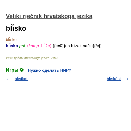
Veliki rječnik hrvatskoga jezika
blı̏sko
blı̏sko
blı̏sko
pril.
〈
komp.
blı̏že〉
{{c=0}}na blizak način{{/c}}
Veliki rječnik hrvatskoga jezika
.
2013
.
Игры ⚽
Нужно сделать НИР?
blı̏sikati
blı̏skōst