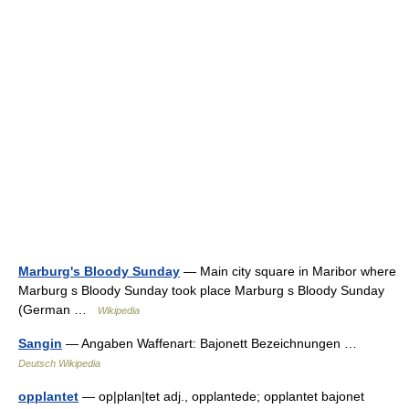
Marburg's Bloody Sunday
— Main city square in Maribor where
Marburg s Bloody Sunday took place Marburg s Bloody Sunday
(German …
Wikipedia
Sangin
— Angaben Waffenart: Bajonett Bezeichnungen …
Deutsch Wikipedia
opplantet
— op|plan|tet adj., opplantede; opplantet bajonet