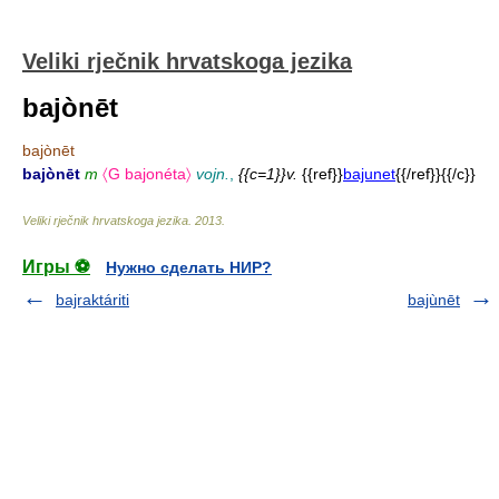
Veliki rječnik hrvatskoga jezika
bajònēt
bajònēt
bajònēt
m
〈G bajonéta〉
vojn.
,
{{c=1}}v.
{{ref}}
bajunet
{{/ref}}{{/c}}
Veliki rječnik hrvatskoga jezika
.
2013
.
Игры ⚽
Нужно сделать НИР?
bajraktáriti
bajùnēt