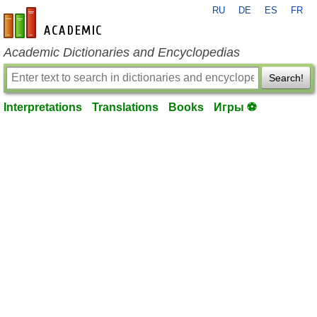
RU
DE
ES
FR
en-academic.com
Academic Dictionaries and Encyclopedias
Search!
Interpretations
Translations
Books
Игры ⚽