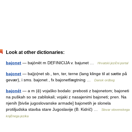
Look at other dictionaries:
bajonet
— bajònēt m DEFINICIJA v. bajunet …
Hrvatski jezični portal
bajonet
— ba|jo|net sb., ten, ter, terne (lang klinge til at sætte på
gevær), i sms. bajonet , fx bajonetfægtning …
Dansk ordbog
bajonét
— a m (ẹ̑) vojaško bodalo: prebosti z bajonetom; bajoneti
na puškah so se zabliskali; vojaki z nasajenimi bajoneti; pren. Na
njenih [bivše jugoslovanske armade] bajonetih je slonela
protiljudska stavba stare Jugoslavije (B. Kidrič) …
Slovar slovenskega
knjižnega jezika