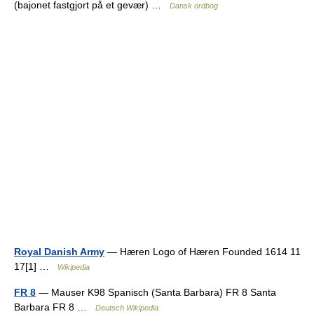
(bajonet fastgjort på et gevær) …
Dansk ordbog
Royal Danish Army
— Hæren Logo of Hæren Founded 1614 11
17[1] …
Wikipedia
FR 8
— Mauser K98 Spanisch (Santa Barbara) FR 8 Santa
Barbara FR 8 …
Deutsch Wikipedia