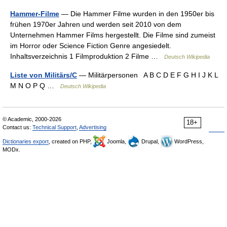
Hammer-Filme
— Die Hammer Filme wurden in den 1950er bis
frühen 1970er Jahren und werden seit 2010 von dem
Unternehmen Hammer Films hergestellt. Die Filme sind zumeist
im Horror oder Science Fiction Genre angesiedelt.
Inhaltsverzeichnis 1 Filmproduktion 2 Filme …
Deutsch Wikipedia
Liste von Militärs/C
— Militärpersonen A B C D E F G H I J K L
M N O P Q …
Deutsch Wikipedia
© Academic, 2000-2026
18+
Contact us:
Technical Support
,
Advertising
Dictionaries export
, created on PHP,
Joomla,
Drupal,
WordPress,
MODx.