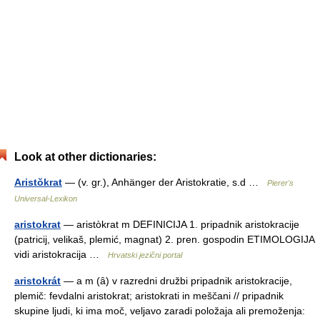
Look at other dictionaries:
Aristŏkrat
— (v. gr.), Anhänger der Aristokratie, s.d …
Pierer's
Universal-Lexikon
aristokrat
— aristòkrat m DEFINICIJA 1. pripadnik aristokracije
(patricij, velikaš, plemić, magnat) 2. pren. gospodin ETIMOLOGIJA
vidi aristokracija …
Hrvatski jezični portal
aristokrát
— a m (ȃ) v razredni družbi pripadnik aristokracije,
plemič: fevdalni aristokrat; aristokrati in meščani // pripadnik
skupine ljudi, ki ima moč, veljavo zaradi položaja ali premoženja: