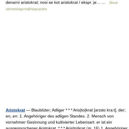
denarni aristokrat; nosi se kot aristokrat / ekspr. je… …
Slovar
slovenskega knjižnega jezika
Aristokrat
— Blaublüter; Adliger * * * Aris|to|krat [arɪsto kra:t], der;
en, en: 1. Angehöriger des adligen Standes. 2. Mensch von
vornehmer Gesinnung und kultivierter Lebensart: er ist ein
ausgesprochener Aristokrat. * * * Aris|to|krat 〈m. 16〉 1. Angehöriger