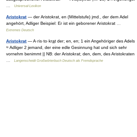
…
Universal-Lexikon
Aristokrat
— der Aristokrat, en (Mittelstufe) jmd., der dem Adel
angehört, Adliger Beispiel: Er ist ein geborener Aristokrat …
Extremes Deutsch
Aristokrat
— A·ris·to·kra̲t der; en, en; 1 ein Angehöriger des Adels
≈ Adliger 2 jemand, der eine edle Gesinnung hat und sich sehr
vornehm benimmt || NB: der Aristokrat; den, dem, des Aristokraten
…
Langenscheidt Großwörterbuch Deutsch als Fremdsprache