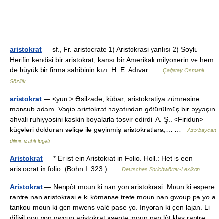
aristokrat
— sf., Fr. aristocrate 1) Aristokrasi yanlısı 2) Soylu
Herifin kendisi bir aristokrat, karısı bir Amerikalı milyonerin ve hem
de büyük bir firma sahibinin kızı. H. E. Adıvar …
Çağatay Osmanlı
Sözlük
aristokrat
— <yun.> Əsilzadə, kübar; aristokratiya zümrəsinə
mənsub adam. Vaqiə aristokrat həyatından götürülmüş bir əyyaşın
əhvali ruhiyyəsini kəskin boyalarla təsvir edirdi. A. Ş.. <Firidun>
küçələri dolduran səliqə ilə geyinmiş aristokratlara,… …
Azərbaycan
dilinin izahlı lüğəti
Aristokrat
— * Er ist ein Aristokrat in Folio. Holl.: Het is een
aristocrat in folio. (Bohn I, 323.) …
Deutsches Sprichwörter-Lexikon
Aristokrat
— Nenpòt moun ki nan yon aristokrasi. Moun ki espere
rantre nan aristokrasi e ki kòmanse trete moun nan gwoup pa yo a
tankou moun ki gen mwens valè pase yo. Inyoran ki gen lajan. Li
difisil pou yon gwoup aristokrat asepte moun nan lòt klas rantre…