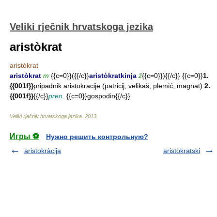
Veliki rječnik hrvatskoga jezika
aristòkrat
aristòkrat
aristòkrat
m
{{c=0}}({{/c}}
aristòkratkinja
ž
{{c=0}}){{/c}}
{{c=0}}
1.
{{001f}}
pripadnik aristokracije (patricij, velikaš, plemić, magnat)
2.
{{001f}}
{{/c}}
pren.
{{c=0}}gospodin{{/c}}
Veliki rječnik hrvatskoga jezika
.
2013
.
Игры ⚽
Нужно решить контрольную?
aristokràcija
aristòkratski