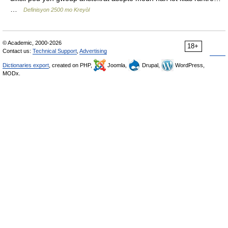
…
Definisyon 2500 mo Kreyòl
© Academic, 2000-2026
18+
Contact us:
Technical Support
,
Advertising
Dictionaries export
, created on PHP,
Joomla,
Drupal,
WordPress,
MODx.