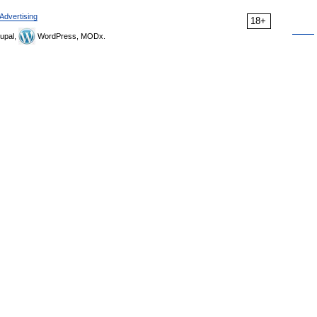
Advertising
18+
upal,
WordPress, MODx.