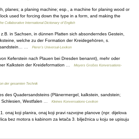
ch, planes; a planing machine; esp., a machine for planing wood or
block used for forcing down the type in a form, and making the
he Collaborative International Dictionary of English
.B. in Sachsen, in dünnen Platten sich absonderndes Gestein,
ksteine, welche zu der Formation der Kreidegehören, s.
dersandstein… …
Pierer's Universal-Lexikon
von Keferstein nach Plauen bei Dresden benannt), mehr oder
scher Kalkstein der Kreideformation …
Meyers Großes Konversations-
on der gesamten Technik
es des Quadersandsteins (Plänermergel, kalkstein, sandstein;
, Schlesien, Westfalen …
Kleines Konversations-Lexikon
naj koji planira, onaj koji pravi razvojne planove (npr. dijelova
lica bez motora s kabinom za letača 3. bilježnica u koju se upisuju