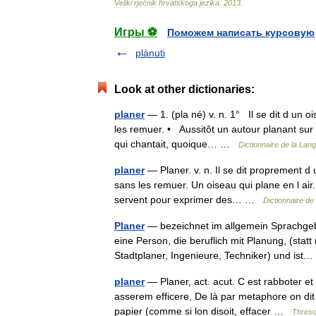
Veliki
rječnik
hrvatskoga
jezika
.
2013
.
Игры ⚽
Поможем написать курсовую
plànuti
Look at other dictionaries:
planer
— 1. (pla né) v. n. 1° Il se dit d un o
les remuer. • Aussitôt un autour planant sur l
qui chantait, quoique… …
Dictionnaire de la Lang
planer
— Planer. v. n. Il se dit proprement d u
sans les remuer. Un oiseau qui plane en l air.
servent pour exprimer des… …
Dictionnaire de
Planer
— bezeichnet im allgemein Sprachge
eine Person, die beruflich mit Planung, (statt
Stadtplaner, Ingenieure, Techniker) und is
planer
— Planer, act. acut. C est rabboter e
asserem efficere, De là par metaphore on dit P
papier (comme si lon disoit, effacer …
Threso