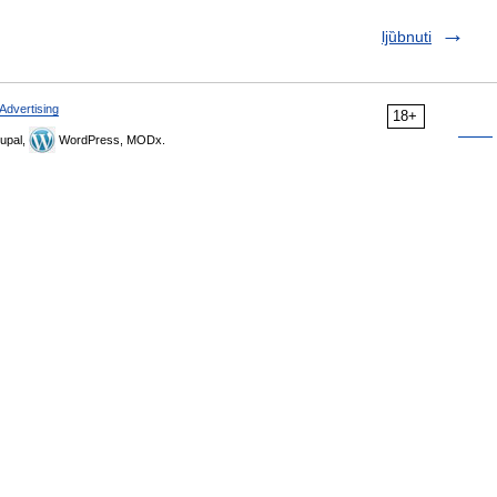
ljȕbnuti
Advertising
18+
upal,
WordPress, MODx.