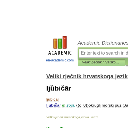
Academic Dictionarie
en-academic.com
Veliki rječnik hrvatskoga jezika
Veliki rječnik hrvatskoga jezi
ljȕbičār
ljȕbičār
ljȕbičār
m
zool
.
{{
c
=
0
}}
okrugli
morski
puž
(
Ja
Veliki
rječnik
hrvatskoga
jezika
.
2013
.