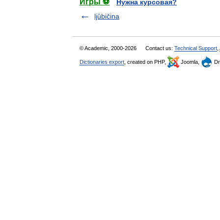
Игры ⚽
Нужна курсовая?
ljȕbičina
© Academic, 2000-2026
Contact us:
Technical Support
,
Dictionaries export
, created on PHP,
Joomla,
Dr