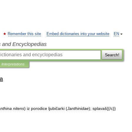
Remember this site
Embed dictionaries into your website
EN
s and Encyclopedias
Search!
Interpretations
ka
nthina
nitens
)
iz
porodice
ljubičarki
(
Janthinidae
);
splavaš
{{/
c
}}