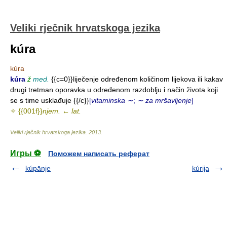
Veliki rječnik hrvatskoga jezika
kúra
kúra
kúra
ž
med.
{{c=0}}liječenje određenom količinom lijekova ili kakav
drugi tretman oporavka u određenom razdoblju i način života koji
se s time usklađuje {{/c}}
[
vitaminska ∼
;
∼ za mršavljenje
]
✧ {{001f}}
njem.
←
lat.
Veliki rječnik hrvatskoga jezika
.
2013
.
Игры ⚽
Поможем написать реферат
kúpānje
kúrija