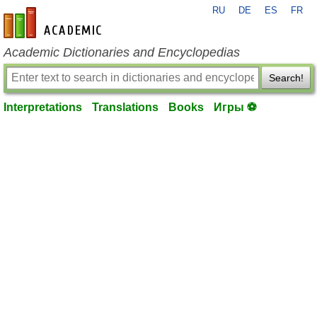
RU
DE
ES
FR
en-academic.com
Academic Dictionaries and Encyclopedias
Search!
Interpretations
Translations
Books
Игры ⚽