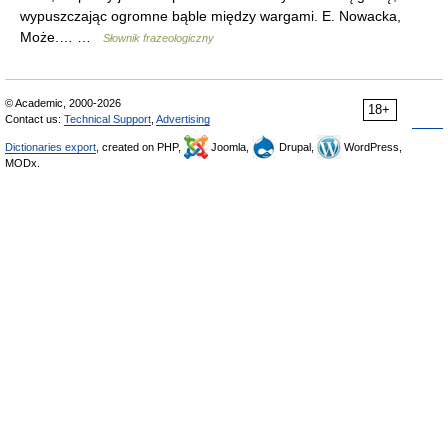
wypuszczając ogromne bąble między wargami. E. Nowacka,
Może.… …
Słownik frazeologiczny
© Academic, 2000-2026
18+
Contact us:
Technical Support
,
Advertising
Dictionaries export
, created on PHP,
Joomla,
Drupal,
WordPress,
MODx.