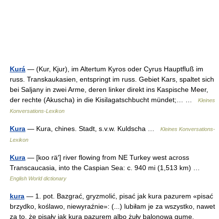
Kurá
— (Kur, Kjur), im Altertum Kyros oder Cyrus Hauptfluß im
russ. Transkaukasien, entspringt im russ. Gebiet Kars, spaltet sich
bei Saljany in zwei Arme, deren linker direkt ins Kaspische Meer,
der rechte (Akuscha) in die Kisilagatschbucht mündet;… …
Kleines
Konversations-Lexikon
Kura
— Kura, chines. Stadt, s.v.w. Kuldscha …
Kleines Konversations-
Lexikon
Kura
— [koo rä′] river flowing from NE Turkey west across
Transcaucasia, into the Caspian Sea: c. 940 mi (1,513 km) …
English World dictionary
kura
— 1. pot. Bazgrać, gryzmolić, pisać jak kura pazurem «pisać
brzydko, koślawo, niewyraźnie»: (...) lubiłam je za wszystko, nawet
za to, że pisały jak kura pazurem albo żuły balonową gumę,