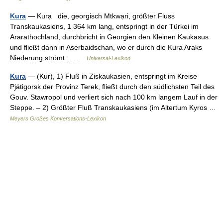
Kura
— Kurạ die, georgisch Mtkwạri, größter Fluss
Transkaukasiens, 1 364 km lang, entspringt in der Türkei im
Ararathochland, durchbricht in Georgien den Kleinen Kaukasus
und fließt dann in Aserbaidschan, wo er durch die Kura Araks
Niederung strömt… …
Universal-Lexikon
Kura
— (Kur), 1) Fluß in Ziskaukasien, entspringt im Kreise
Pjätigorsk der Provinz Terek, fließt durch den südlichsten Teil des
Gouv. Stawropol und verliert sich nach 100 km langem Lauf in der
Steppe. – 2) Größter Fluß Transkaukasiens (im Altertum Kyros …
Meyers Großes Konversations-Lexikon