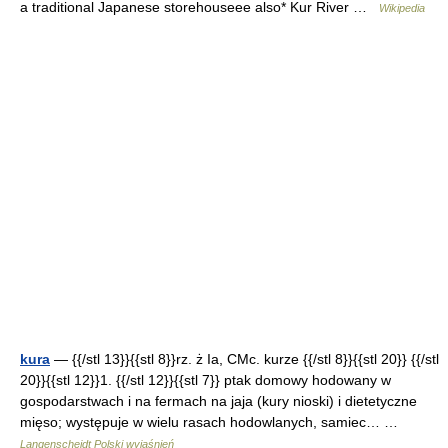
a traditional Japanese storehouseee also* Kur River …
Wikipedia
kura
— {{/stl 13}}{{stl 8}}rz. ż Ia, CMc. kurze {{/stl 8}}{{stl 20}} {{/stl
20}}{{stl 12}}1. {{/stl 12}}{{stl 7}} ptak domowy hodowany w
gospodarstwach i na fermach na jaja (kury nioski) i dietetyczne
mięso; występuje w wielu rasach hodowlanych, samiec… …
Langenscheidt Polski wyjaśnień