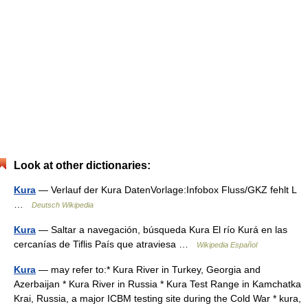
Look at other dictionaries:
Kura
— Verlauf der Kura DatenVorlage:Infobox Fluss/GKZ fehlt L
…
Deutsch Wikipedia
Kura
— Saltar a navegación, búsqueda Kura El río Kurá en las
cercanías de Tiflis País que atraviesa …
Wikipedia Español
Kura
— may refer to:* Kura River in Turkey, Georgia and
Azerbaijan * Kura River in Russia * Kura Test Range in Kamchatka
Krai, Russia, a major ICBM testing site during the Cold War * kura,