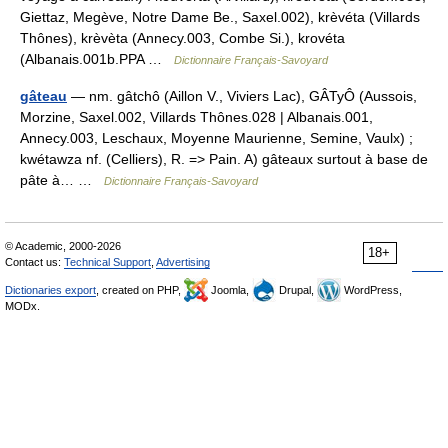
Giettaz, Megève, Notre Dame Be., Saxel.002), krèvéta (Villards
Thônes), krèvèta (Annecy.003, Combe Si.), krovéta
(Albanais.001b.PPA …
Dictionnaire Français-Savoyard
gâteau
— nm. gâtchô (Aillon V., Viviers Lac), GÂTyÔ (Aussois,
Morzine, Saxel.002, Villards Thônes.028 | Albanais.001,
Annecy.003, Leschaux, Moyenne Maurienne, Semine, Vaulx) ;
kwétawza nf. (Celliers), R. => Pain. A) gâteaux surtout à base de
pâte à… …
Dictionnaire Français-Savoyard
© Academic, 2000-2026
18+
Contact us:
Technical Support
,
Advertising
Dictionaries export
, created on PHP,
Joomla,
Drupal,
WordPress,
MODx.