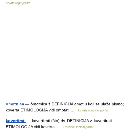
hrvatskoga jezika
omotnica
— òmotnica ž DEFINICIJA omot u koji se ulaže pismo;
koverta ETIMOLOGIJA vidi omotati …
Hrvatski jezični portal
kovertirati
— kovertírati (što) dv. DEFINICIJA v. kuvertirati
ETIMOLOGIJA vidi koverta …
Hrvatski jezični portal