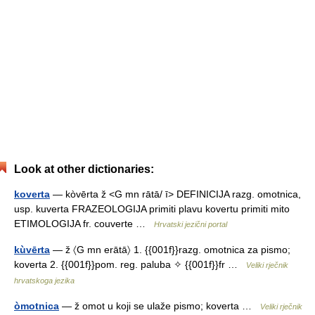
Look at other dictionaries:
koverta
— kòvērta ž <G mn rātā/ ī> DEFINICIJA razg. omotnica,
usp. kuverta FRAZEOLOGIJA primiti plavu kovertu primiti mito
ETIMOLOGIJA fr. couverte …
Hrvatski jezični portal
kùvērta
— ž 〈G mn erātā〉 1. {{001f}}razg. omotnica za pismo;
koverta 2. {{001f}}pom. reg. paluba ✧ {{001f}}fr …
Veliki rječnik
hrvatskoga jezika
òmotnica
— ž omot u koji se ulaže pismo; koverta …
Veliki rječnik