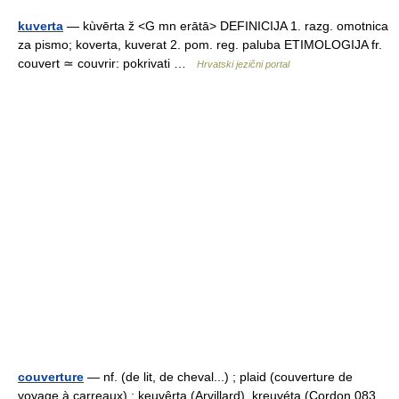
kuverta
— kùvērta ž <G mn erātā> DEFINICIJA 1. razg. omotnica
za pismo; koverta, kuverat 2. pom. reg. paluba ETIMOLOGIJA fr.
couvert ≃ couvrir: pokrivati …
Hrvatski jezični portal
couverture
— nf. (de lit, de cheval...) ; plaid (couverture de
voyage à carreaux) : keuvêrta (Arvillard), kreuvéta (Cordon.083,