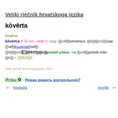
Veliki rječnik hrvatskoga jezika
kòvērta
kòvērta
kòvērt
|
a
ž
〈G
mn
-rātā/-ī〉
razg.
{{c=0}}omotnica, {{/c}}{{c=1}}
usp.
{{ref}}
kuverta
{{/ref}}
{{/c}}{{c=0}}
⃞ {{001f}}{{/c}}
primiti plavu ∼u
{{c=0}}primiti mito
{{/c}}
✧ {{001f}}
fr.
Veliki rječnik hrvatskoga jezika
.
2013
.
Игры ⚽
Нужно решить контрольную?
kòvčežić
kòvīlje