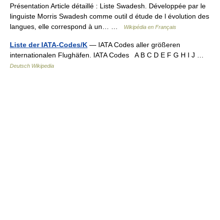
Présentation Article détaillé : Liste Swadesh. Développée par le
linguiste Morris Swadesh comme outil d étude de l évolution des
langues, elle correspond à un… …
Wikipédia en Français
Liste der IATA-Codes/K
— IATA Codes aller größeren
internationalen Flughäfen. IATA Codes A B C D E F G H I J …
Deutsch Wikipedia