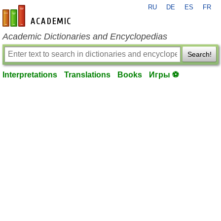
RU
DE
ES
FR
en-academic.com
Academic Dictionaries and Encyclopedias
Search!
Interpretations
Translations
Books
Игры ⚽