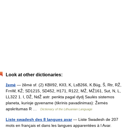
Look at other dictionaries:
žemė
— žẽmė sf. (2) KBII92, KII3, K, LsB266, K.Būg, Š, Rtr, RŽ,
FrnW, KŽ; SD1215, SD452, H171, R122, MŽ, MŽ161, Sut, N, L,
LL322 1. I, DŽ, NdŽ astr. penkta pagal dydį Saulės sistemos
planeta, kurioje gyvename (tikrinis pavadinimas): Žemės
apskritumas R …
Dictionary of the Lithuanian Language
Liste swadesh des 8 langues avar
— Liste Swadesh de 207
mots en français et dans les langues apparentées à l Avar.