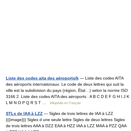
Liste des codes aita des aéroports/k
— Liste des codes AITA
des aéroports internationaux. Le code de deux lettres qui suit la
ville est la subdivision du pays (région, État…) selon la norme ISO
3166 2. Liste des codes AITA des aéroports : A B C D E F G H I J K
L M N O P Q R S T …
Wikipédia en Français
STLs de IAA à LZZ
— Sigles de trois lettres de IAA à LZZ
{{{image}}} Sigles d une seule lettre Sigles de deux lettres Sigles
de trois lettres AAA à DZZ EAA à HZZ IAA à LZZ MAA à PZZ QAA