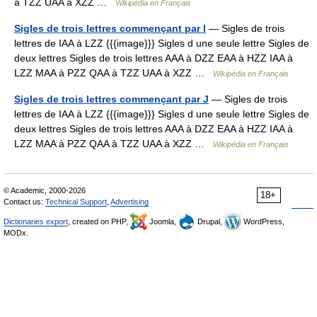
à TZZ UAA à XZZ …
Wikipédia en Français
Sigles de trois lettres commençant par I
— Sigles de trois
lettres de IAA à LZZ {{{image}}} Sigles d une seule lettre Sigles de
deux lettres Sigles de trois lettres AAA à DZZ EAA à HZZ IAA à
LZZ MAA à PZZ QAA à TZZ UAA à XZZ …
Wikipédia en Français
Sigles de trois lettres commençant par J
— Sigles de trois
lettres de IAA à LZZ {{{image}}} Sigles d une seule lettre Sigles de
deux lettres Sigles de trois lettres AAA à DZZ EAA à HZZ IAA à
LZZ MAA à PZZ QAA à TZZ UAA à XZZ …
Wikipédia en Français
© Academic, 2000-2026
18+
Contact us:
Technical Support
,
Advertising
Dictionaries export
, created on PHP,
Joomla,
Drupal,
WordPress,
MODx.