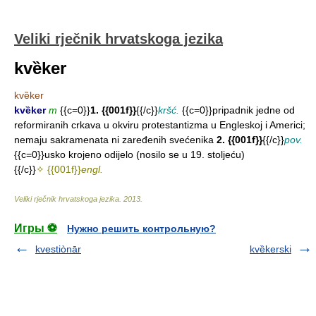
Veliki rječnik hrvatskoga jezika
kvȅker
kvȅker
kvȅker
m
{{c=0}}
1. {{001f}}
{{/c}}
kršć.
{{c=0}}pripadnik jedne od
reformiranih crkava u okviru protestantizma u Engleskoj i Americi;
nemaju sakramenata ni zaređenih svećenika
2. {{001f}}
{{/c}}
pov.
{{c=0}}usko krojeno odijelo (nosilo se u 19. stoljeću)
{{/c}}
✧ {{001f}}
engl.
Veliki rječnik hrvatskoga jezika
.
2013
.
Игры ⚽
Нужно решить контрольную?
kvestiònār
kvȅkerski