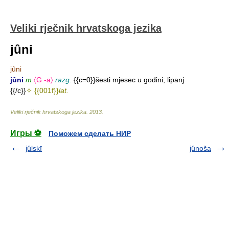
Veliki rječnik hrvatskoga jezika
jȗni
jȗni
jȗni
m
〈G -a〉
razg.
{{c=0}}šesti mjesec u godini; lipanj
{{/c}}
✧ {{001f}}
lat.
Veliki rječnik hrvatskoga jezika
.
2013
.
Игры ⚽
Поможем сделать НИР
jȗlskī
jȗnoša