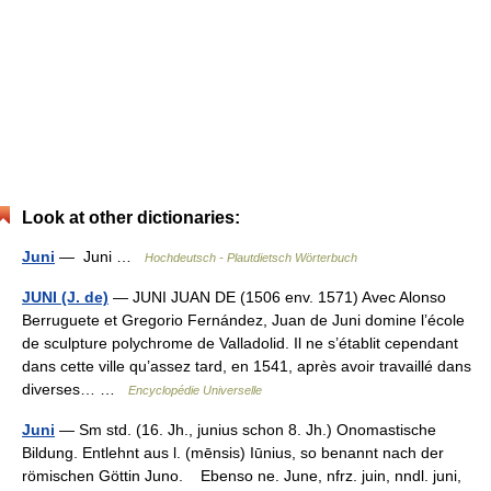
Look at other dictionaries:
Juni
— Juni …
Hochdeutsch - Plautdietsch Wörterbuch
JUNI (J. de)
— JUNI JUAN DE (1506 env. 1571) Avec Alonso
Berruguete et Gregorio Fernández, Juan de Juni domine l’école
de sculpture polychrome de Valladolid. Il ne s’établit cependant
dans cette ville qu’assez tard, en 1541, après avoir travaillé dans
diverses… …
Encyclopédie Universelle
Juni
— Sm std. (16. Jh., junius schon 8. Jh.) Onomastische
Bildung. Entlehnt aus l. (mēnsis) Iūnius, so benannt nach der
römischen Göttin Juno. Ebenso ne. June, nfrz. juin, nndl. juni,