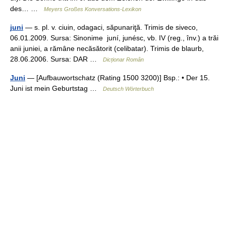
des… …
Meyers Großes Konversations-Lexikon
juni
— s. pl. v. ciuin, odagaci, săpunariţă. Trimis de siveco,
06.01.2009. Sursa: Sinonime juní, junésc, vb. IV (reg., înv.) a trăi
anii juniei, a rămâne necăsătorit (celibatar). Trimis de blaurb,
28.06.2006. Sursa: DAR …
Dicționar Român
Juni
— [Aufbauwortschatz (Rating 1500 3200)] Bsp.: • Der 15.
Juni ist mein Geburtstag …
Deutsch Wörterbuch