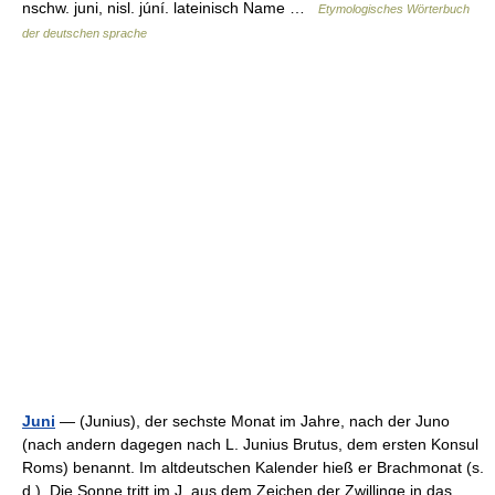
nschw. juni, nisl. júní. lateinisch Name …
Etymologisches Wörterbuch
der deutschen sprache
Juni
— (Junius), der sechste Monat im Jahre, nach der Juno
(nach andern dagegen nach L. Junius Brutus, dem ersten Konsul
Roms) benannt. Im altdeutschen Kalender hieß er Brachmonat (s.
d.). Die Sonne tritt im J. aus dem Zeichen der Zwillinge in das