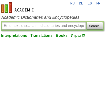
RU
DE
ES
FR
en-academic.com
Academic Dictionaries and Encyclopedias
Search!
Interpretations
Translations
Books
Игры ⚽