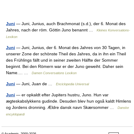
Juni
— Juni, Junius, auch Brachmonat (s.d.), der 6. Monat des
Jahres, nach der röm. Göttin Juno benannt …
Kleines Konversations-
Lexikon
Juni
— Juni, Junius, der 6. Monat des Jahres von 30 Tagen, in
unserer Zone der schönste Theil des Jahres, da in ihn ein Theil
des Frühlings fällt und in seiner zweiten Hälfte der Sommer
beginnt. Bei den Römern war er der Juno geweiht. Daher sein
Name.… …
Damen Conversations Lexikon
Juni
— Juni, Juan de …
Enciclopedia Universal
Juni
— er opkaldt efter Jupiters hustru, Juno. Hun var
ægteskabslykkens gudinde. Desuden blev hun også kaldt Himlens
og Jordens dronning. Ældre dansk navn Skærsommer …
Danske
encyklopædi
© Academic, 2000-2026