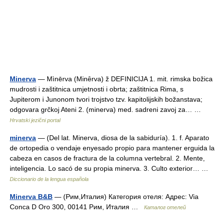
Minerva
— Mìnērva (Minȇrva) ž DEFINICIJA 1. mit. rimska božica
mudrosti i zaštitnica umjetnosti i obrta; zaštitnica Rima, s
Jupiterom i Junonom tvori trojstvo tzv. kapitolijskih božanstava;
odgovara grčkoj Ateni 2. (minerva) med. sadreni zavoj za… …
Hrvatski jezični portal
minerva
— (Del lat. Minerva, diosa de la sabiduría). 1. f. Aparato
de ortopedia o vendaje enyesado propio para mantener erguida la
cabeza en casos de fractura de la columna vertebral. 2. Mente,
inteligencia. Lo sacó de su propia minerva. 3. Culto exterior… …
Diccionario de la lengua española
Minerva B&B
— (Рим,Италия) Категория отеля: Адрес: Via
Conca D Oro 300, 00141 Рим, Италия …
Каталог отелей