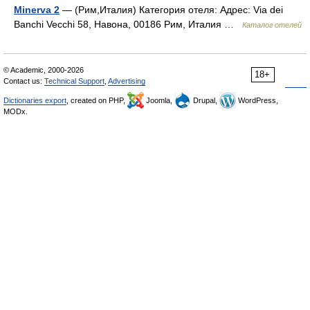
Minerva 2
— (Рим,Италия) Категория отеля: Адрес: Via dei
Banchi Vecchi 58, Навона, 00186 Рим, Италия …
Каталог отелей
© Academic, 2000-2026
18+
Contact us:
Technical Support
,
Advertising
Dictionaries export
, created on PHP,
Joomla,
Drupal,
WordPress,
MODx.