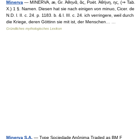
Minerva
— MINERVA, æ, Gr. Ἀθηνᾶ, ᾶς, Poët. Ἀθήνη, ης, (⇒ Tab.
X.) 1 §. Namen. Diesen hat sie nach einigen von minuo, Cicer. de
N.D. l. II. c. 24. p. 1183. b. & l. III. c. 24. ich verringere, weil durch
die Kriege, deren Göttinn sie mit ist, der Menschen… …
Gründliches mythologisches Lexikon
Minerva S.A.
— Type Sociedade Anônima Traded as BM F