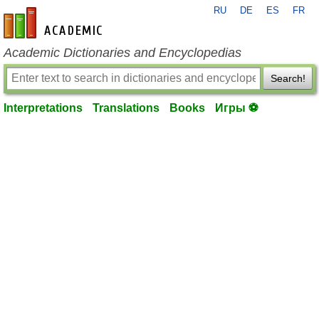
RU
DE
ES
FR
en-academic.com
Academic Dictionaries and Encyclopedias
Search!
Interpretations
Translations
Books
Игры ⚽