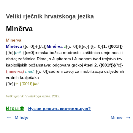
Veliki rječnik hrvatskoga jezika
Mìnērva
Mìnērva
Mìnērva
{{c=0}}({{/c}}
Minêrva
ž
{{c=0}}){{/c}}
{{c=0}}
1. {{001f}}
{{/c}}
mit.
{{c=0}}rimska božica mudrosti i zaštitnica umjetnosti i
obrta; zaštitnica Rima, s Jupiterom i Junonom tvori trojstvo tzv.
kapitolijskih božanstava; odgovara grčkoj Ateni
2. {{001f}}
{{/c}}
(minerva)
med.
{{c=0}}sadreni zavoj za imobilizaciju ozlijeđenih
vratnih kralješaka
{{/c}}
✧ {{001f}}
lat.
Veliki rječnik hrvatskoga jezika
.
2013
.
Игры ⚽
Нужно решить контрольную?
Mìholje
Mìrine