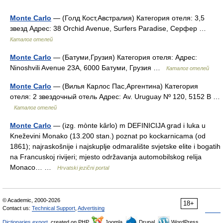
Monte Carlo
— (Голд Кост,Австралия) Категория отеля: 3,5
звезд Адрес: 38 Orchid Avenue, Surfers Paradise, Серфер …
Каталог отелей
Monte Carlo
— (Батуми,Грузия) Категория отеля: Адрес:
Ninoshvili Avenue 23A, 6000 Батуми, Грузия …
Каталог отелей
Monte Carlo
— (Вилья Карлос Пас,Аргентина) Категория
отеля: 2 звездочный отель Адрес: Av. Uruguay Nº 120, 5152 В …
Каталог отелей
Monte Carlo
— (izg. mònte kȃrlo) m DEFINICIJA grad i luka u
Kneževini Monako (13.200 stan.) poznat po kockarnicama (od
1861); najraskošnije i najskuplje odmaralište svjetske elite i bogatih
na Francuskoj rivijeri; mjesto održavanja automobilskog relija
Monaco… …
Hrvatski jezični portal
© Academic, 2000-2026
18+
Contact us:
Technical Support
,
Advertising
Dictionaries export
, created on PHP,
Joomla,
Drupal,
WordPress,