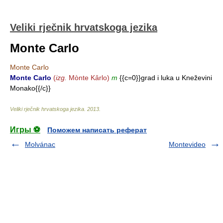
Veliki rječnik hrvatskoga jezika
Monte Carlo
Monte Carlo
Monte Carlo
(
izg.
Mònte Kȃrlo)
m
{{c=0}}grad i luka u Kneževini
Monako{{/c}}
Veliki rječnik hrvatskoga jezika
.
2013
.
Игры ⚽
Поможем написать реферат
Molvánac
Montevideo