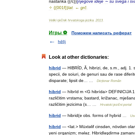
nastanka
{{/
c
}}
[
njegove
ideje
∼
su
svega
i
sv
✧
{{
001f
}}
lat
.
←
grč
.
Veliki
rječnik
hrvatskoga
jezika
.
2013
.
Игры ⚽
Поможем написать реферат
hêlīj
Look at other dictionaries:
hibrid
— HIBRÍD, Ă, hibrizi, de, s.m., adj. 1. 
specii, de soiuri, de genuri sau de rase diferite
disparate; lipsit de… …
Dicționar Român
hibrid
— hìbrīd m <G hibrída> DEFINICIJA 1. bi
različitim vrstama; bastard, križanac, mješana
različitim jezicima (s… …
Hrvatski jezični portal
hibrid
— hibrid(e obs. forms of hybrid …
Use
hibrid
— <lat.> Müxtəlif cinsdən, növdən olan 
yeni orqanizm; mələz. Hibridləşdirmə zamanı mü