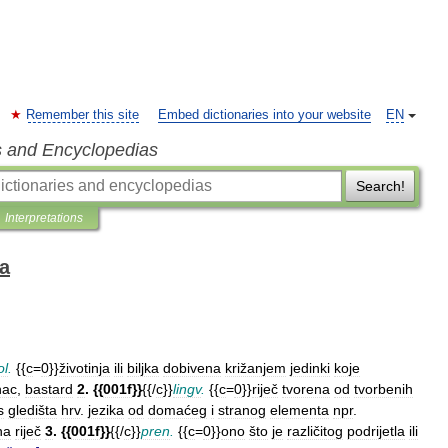
Remember this site
Embed dictionaries into your website
EN
s and Encyclopedias
Search!
Interpretations
ka
ol
.
{{
c
=
0
}}
životinja
ili
biljka
dobivena
križanjem
jedinki
koje
nac
,
bastard
2
. {{
001f
}}
{{/
c
}}
lingv
.
{{
c
=
0
}}
riječ
tvorena
od
tvorbenih
s
gledišta
hrv
.
jezika
od
domaćeg
i
stranog
elementa
npr
.
na
riječ
3
. {{
001f
}}
{{/
c
}}
pren
.
{{
c
=
0
}}
ono
što
je
različitog
podrijetla
ili