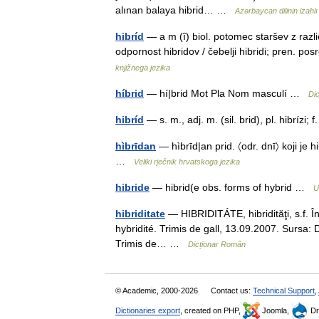
alınan balaya hibrid… …
Azərbaycan dilinin izahlı 
hibríd
— a m (ȋ) biol. potomec staršev z razl
odpornost hibridov / čebelji hibridi; pren. 
knjižnega jezika
híbrid
— hí|brid Mot Pla Nom masculí …
Dic
hibríd
— s. m., adj. m. (sil. brid), pl. hibrízi;
hìbrīdan
— hìbrīd|an prid. 〈odr. dnī〉 koji je hi
…
Veliki rječnik hrvatskoga jezika
hibride
— hibrid(e obs. forms of hybrid …
U
hibriditate
— HIBRIDITÁTE, hibridităţi, s.f. Îns
hybridité. Trimis de gall, 13.09.2007. Sursa: DEX 9
Trimis de… …
Dicționar Român
© Academic, 2000-2026
Contact us:
Technical Support
,
Dictionaries export
, created on PHP,
Joomla,
Dr