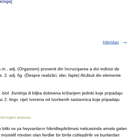
ačega
]
hìbrīdan
s.m., adj. (Organism) provenit din încrucişarea a doi indivizi de
. 2. adj. fig. (Despre realizări, idei, fapte) Alcătuit din elemente
ol. životinja ili biljka dobivena križanjem jedinki koje pripadaju
c 2. lingv. riječ tvorena od tvorbenih sastavnica koje pripadaju
ful english dictionary
bitki və ya heyvanların hibridləşdirilməsi nəticəsində əmələ gələn
xtəlif növdən olan fərdlər bir birilə cütləşdirilir və bunlardan