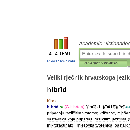
Academic Dictionarie
en-academic.com
Veliki rječnik hrvatskoga jezika
Veliki rječnik hrvatskoga jezi
hìbrīd
hìbrīd
hìbrīd
m
〈G
hibrída〉
{{
c
=
0
}}
1
. {{
001f
}}
{{/
c
}}
bi
pripadaju
različitim
vrstama
;
križanac
,
mješa
sastavnica
koje
pripadaju
različitim
jezicima
(
mikroračunalo
);
mješovita
tvorenica
,
bastard