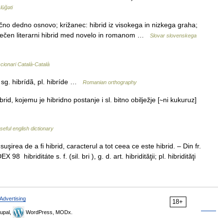
lüğəti
ično dedno osnovo; križanec: hibrid iz visokega in nizkega graha;
posrečen literarni hibrid med novelo in romanom …
Slovar slovenskega
cionari Català-Català
 f. sg. hibrídã, pl. hibríde …
Romanian orthography
brid, kojemu je hibridno postanje i sl. bitno obilježje [∼ni kukuruz]
seful english dictionary
uşirea de a fi hibrid, caracterul a tot ceea ce este hibrid. – Din fr.
8 hibriditáte s. f. (sil. bri ), g. d. art. hibridităţii; pl. hibridităţi
Advertising
18+
upal,
WordPress, MODx.