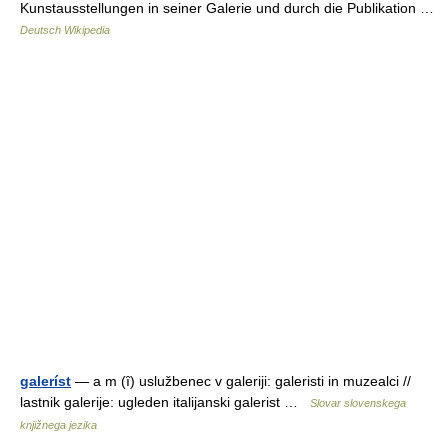
Kunstausstellungen in seiner Galerie und durch die Publikation …
Deutsch Wikipedia
galeríst
— a m (ȋ) uslužbenec v galeriji: galeristi in muzealci //
lastnik galerije: ugleden italijanski galerist …
Slovar slovenskega
knjižnega jezika