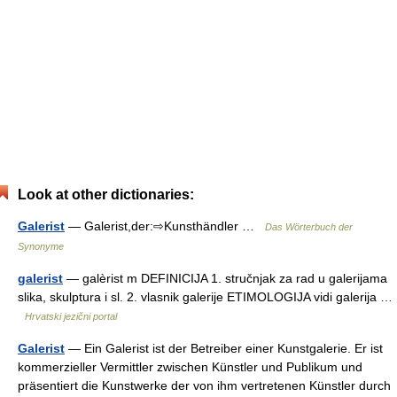
Look at other dictionaries:
Galerist
— Galerist,der:⇨Kunsthändler …
Das Wörterbuch der
Synonyme
galerist
— galèrist m DEFINICIJA 1. stručnjak za rad u galerijama
slika, skulptura i sl. 2. vlasnik galerije ETIMOLOGIJA vidi galerija …
Hrvatski jezični portal
Galerist
— Ein Galerist ist der Betreiber einer Kunstgalerie. Er ist
kommerzieller Vermittler zwischen Künstler und Publikum und
präsentiert die Kunstwerke der von ihm vertretenen Künstler durch