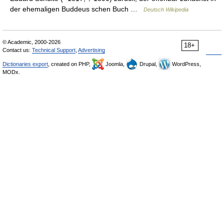
der ehemaligen Buddeus schen Buch …
Deutsch Wikipedia
© Academic, 2000-2026
18+
Contact us:
Technical Support
,
Advertising
Dictionaries export
, created on PHP,
Joomla,
Drupal,
WordPress,
MODx.