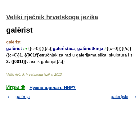
Veliki rječnik hrvatskoga jezika
galèrist
galèrist
galèrist
m
{{c=0}}({{/c}}
galerìstica
,
galèristkinja
ž
{{c=0}}){{/c}}
{{c=0}}
1. {{001f}}
stručnjak za rad u galerijama slika, skulptura i sl.
2. {{001f}}
vlasnik galerije{{/c}}
Veliki rječnik hrvatskoga jezika
.
2013
.
Игры ⚽
Нужно сделать НИР?
galèrija
galèrījski