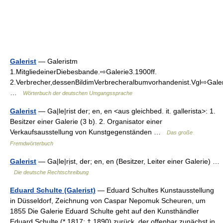
Galerist
— Galeristm
1.MitgliedeinerDiebesbande.⇨Galerie3.1900ff.
2.Verbrecher,dessenBildimVerbrecheralbumvorhandenist.Vgl⇨Galer
…
Wörterbuch der deutschen Umgangssprache
Galerist
— Ga|le|rist der; en, en <aus gleichbed. it. gallerista>: 1.
Besitzer einer Galerie (3 b). 2. Organisator einer
Verkaufsausstellung von Kunstgegenständen …
Das große
Fremdwörterbuch
Galerist
— Ga|le|rịst, der; en, en (Besitzer, Leiter einer Galerie) …
Die deutsche Rechtschreibung
Eduard Schulte (Galerist)
— Eduard Schultes Kunstausstellung
in Düsseldorf, Zeichnung von Caspar Nepomuk Scheuren, um
1855 Die Galerie Eduard Schulte geht auf den Kunsthändler
Eduard Schulte (* 1817; † 1890) zurück, der offenbar zunächst in