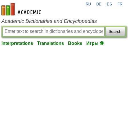
RU
DE
ES
FR
en-academic.com
Academic Dictionaries and Encyclopedias
Search!
Interpretations
Translations
Books
Игры ⚽