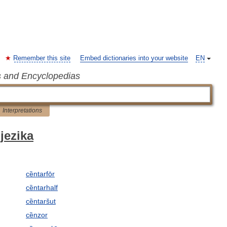
Remember this site
Embed dictionaries into your website
EN
s and Encyclopedias
Interpretations
jezika
cȅntarfōr
cȅntarhalf
cȅntaršut
cȅnzor