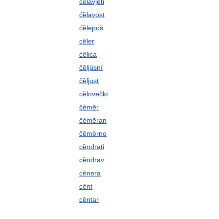
ćȅlavjeti
ćȅlavōst
ćȅlepoš
cȅler
ćȅlica
čȅljūsnī
čȅljūst
cȅlovečkī
čȅmēr
čȅmēran
čȅmērno
cȅndrati
cȅndrav
cȅnera
cȅnt
cȅntar