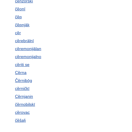
cȅnzorskī
čȅonī
čȅp
čȅpnjāk
cȅr
cȅrebrālnī
cȅremonijālan
cȅremonijalno
cȅriti se
Cȅrna
Čȅrnibōg
cȅrničkī
Cȅrnjanin
čȅrnobilskī
cȅrovac
čȅšalj