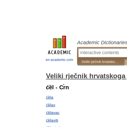
Academic Dictionarie
en-academic.com
Veliki rječnik hrvatskoga jezika
Veliki rječnik hrvatskoga 
ćȅl - Cr̀n
ćȅla
ćȅlav
ćȅlavac
ćȅlaviti