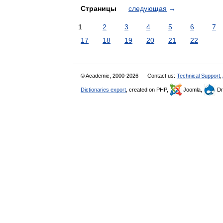
Страницы
следующая
→
1
2
3
4
5
6
7
17
18
19
20
21
22
© Academic, 2000-2026
Contact us:
Technical Support
,
Dictionaries export
, created on PHP,
Joomla,
Dr