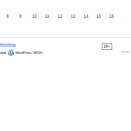
8
9
10
11
12
13
14
15
16
Advertising
18+
upal,
WordPress, MODx.