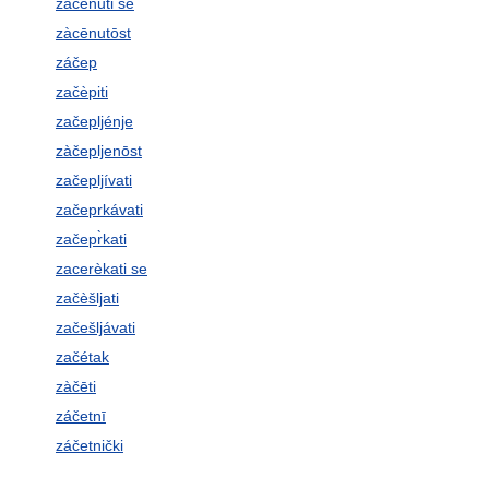
zacénuti se
zàcēnutōst
záčep
začèpiti
začepljénje
zàčepljenōst
začepljívati
začeprkávati
začepr̀kati
zacerèkati se
začèšljati
začešljávati
začétak
zàčēti
záčetnī
záčetnički