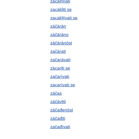
zacàjhnati
zacàkliti se
zacakljívati se
zàčārān
zàčārāno
zàčārānōst
začárati
začarávati
zàcariti se
začarívati
zacarívati se
zàčas
zàčāvliti
zàčađenōst
zàčađiti
začađívati