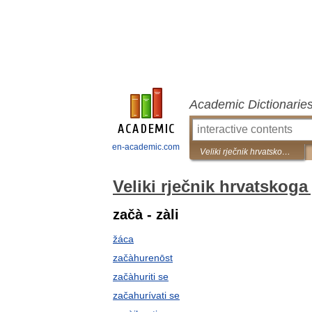
Academic Dictionarie
en-academic.com
Veliki rječnik hrvatskoga jezika
Veliki rječnik hrvatskoga 
začà - zàli
žáca
začàhurenōst
začàhuriti se
začahurívati se