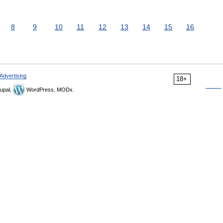
8
9
10
11
12
13
14
15
16
Advertising
18+
upal,
WordPress, MODx.