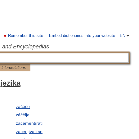
Remember this site
Embed dictionaries into your website
EN
s and Encyclopedias
Interpretations
jezika
začéće
záčēlje
zacementírati
zacenjívati se