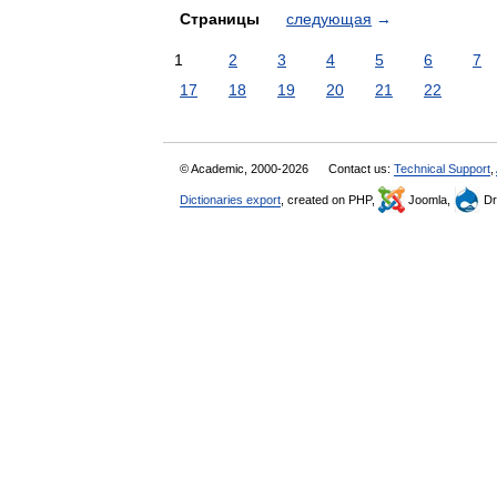
Страницы
следующая
→
1
2
3
4
5
6
7
17
18
19
20
21
22
© Academic, 2000-2026
Contact us:
Technical Support
,
Dictionaries export
, created on PHP,
Joomla,
Dr