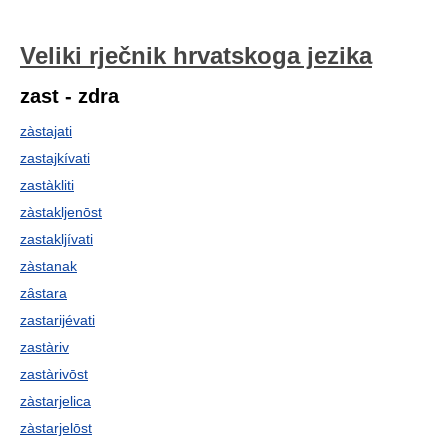
Veliki rječnik hrvatskoga jezika
zast - zdra
zàstajati
zastajkívati
zastàkliti
zàstakljenōst
zastakljívati
zàstanak
zȃstara
zastarijévati
zastàriv
zastàrivōst
zàstarjelica
zàstarjelōst