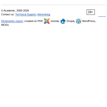
© Academic, 2000-2026
18+
Contact us:
Technical Support
,
Advertising
Dictionaries export
, created on PHP,
Joomla,
Drupal,
WordPress,
MODx.