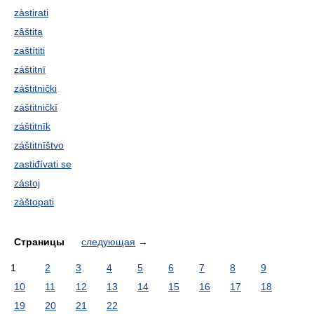
zàstirati
zȃštita
zaštítiti
záštitnī
záštitnički
záštitničkī
záštitnīk
záštitnīštvo
zastiđívati se
zástoj
zàštopati
Страницы
следующая
→
1
2
3
4
5
6
7
8
9
10
11
12
13
14
15
16
17
18
19
20
21
22