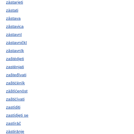
zàstarjeti
zàstati
zȃstava
zȃstavica
zástavnī
zástavničkī
zȃstavnīk
zaštédjeti
zastènjati
zašteđívati
zaštićènīk
zàštīćenōst
zaštićívati
zastíditi
zastídjeti se
zastìrāč
zàstirānje