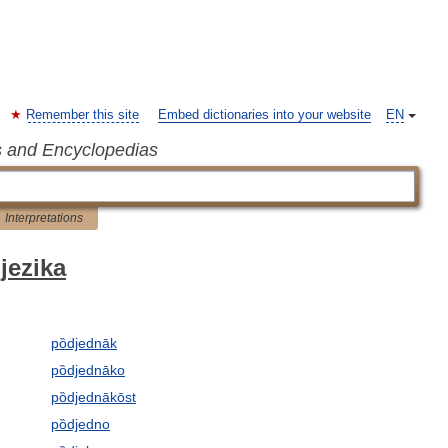
Remember this site
Embed dictionaries into your website
EN
s and Encyclopedias
Interpretations
jezika
pȍdjednāk
pȍdjednāko
pȍdjednākōst
pȍdjedno