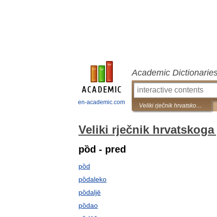
Academic Dictionarie
en-academic.com
Veliki rječnik hrvatskoga jezika
Veliki rječnik hrvatskoga 
pȍd - pred
pȍd
pȍdaleko
pȍdaljē
pȍdao