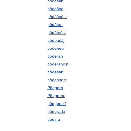
pȍdāšan
pȍdāšno
pȍdāšnōst
pȍdātan
pȍdātnōst
pȍdbačāj
pȍdebeo
pȍderān
pȍderānōst
pȍdesan
pȍdesnōst
Pȍdgora
Pȍdgorac
pȍdgorskī
pȍdgrada
pȍdina