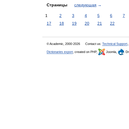
Страницы
следующая
→
1
2
3
4
5
6
7
17
18
19
20
21
22
© Academic, 2000-2026
Contact us:
Technical Support
,
Dictionaries export
, created on PHP,
Joomla,
Dr