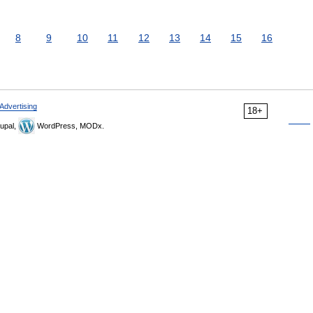
8
9
10
11
12
13
14
15
16
Advertising
18+
upal,
WordPress, MODx.