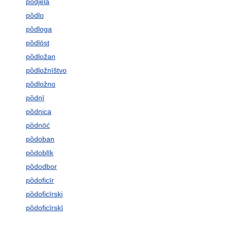
pȍdjela
pȍdlo
pȍdloga
pȍdlōst
pȍdložan
pȍdložnīštvo
pȍdložno
pȍdnī
pȍdnica
pȍdnōć
pȍdoban
pȍdoblīk
pȍdodbor
pȍdoficīr
pȍdoficīrski
pȍdoficīrskī