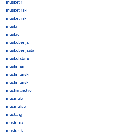
muškètīr
muškètīrski
muškètīrskī
mȗškī
mùškīć
muškòbanja
muškòbanjasta
muskulatúra
muslìmān
muslìmānski
muslìmānskī
muslimánstvo
mùšmula
mùšmulica
mùstang
muštèrija
muštùluk