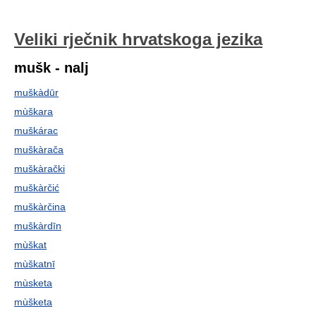
Veliki rječnik hrvatskoga jezika
mušk - nalj
muškàdūr
mùškara
muškárac
muškàrača
muškàrački
muškàrčić
muškàrčina
muškàrdīn
mùškat
mùškatnī
mùsketa
mùšketa