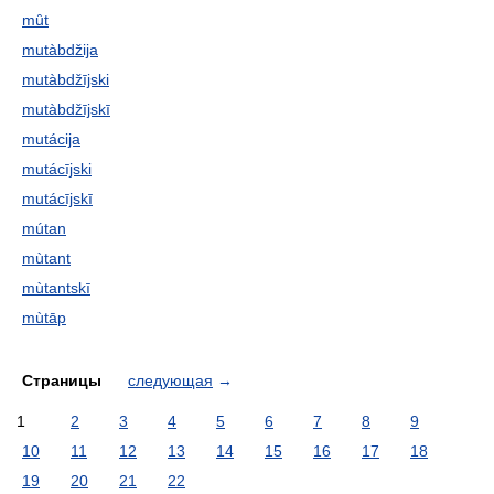
mȗt
mutàbdžija
mutàbdžījski
mutàbdžījskī
mutácija
mutácījski
mutácījskī
mútan
mùtant
mùtantskī
mùtāp
Страницы
следующая
→
1
2
3
4
5
6
7
8
9
10
11
12
13
14
15
16
17
18
19
20
21
22