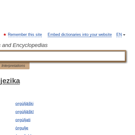
Remember this site
Embed dictionaries into your website
EN
s and Encyclopedias
Interpretations
jezika
orgùljāški
orgùljāškī
orgùljati
òrgulje