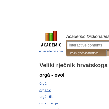
Academic Dictionarie
en-academic.com
Veliki rječnik hrvatskoga jezika
Veliki rječnik hrvatskoga 
orgà - ovol
òrgān
orgànić
orgàničkī
organizácija