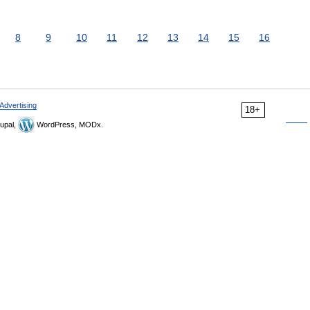
8
9
10
11
12
13
14
15
16
Advertising
18+
upal,
WordPress, MODx.