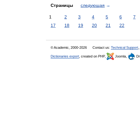
Страницы
следующая
→
1
2
3
4
5
6
7
17
18
19
20
21
22
© Academic, 2000-2026
Contact us:
Technical Support
,
Dictionaries export
, created on PHP,
Joomla,
Dr