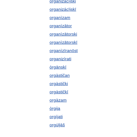
organizácījski
organizácījskī
organìzam
organìzātor
organìzātorski
organìzātorskī
organìzīranōst
organizírati
òrgānskī
orgàstičan
orgàstički
orgàstičkī
orgàzam
òrgija
orgìjati
orgùljāš