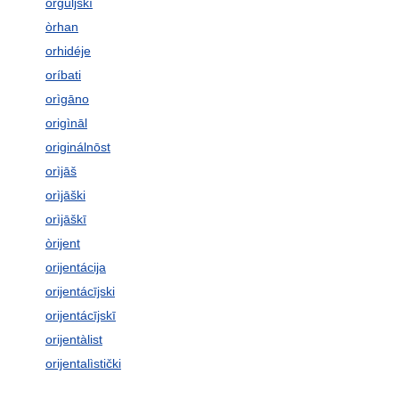
òrguljskī
òrhan
orhidéje
oríbati
orìgāno
origìnāl
originálnōst
orìjāš
orìjāški
orìjāškī
òrijent
orijentácija
orijentácījski
orijentácījskī
orijentàlist
orijentalìstički