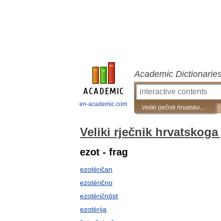
Academic Dictionarie
en-academic.com
Veliki rječnik hrvatskoga jezika
Veliki rječnik hrvatskoga 
ezot - frag
ezotèričan
ezotèrično
ezotèričnōst
ezotèrija