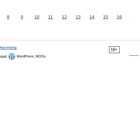
8
9
10
11
12
13
14
15
16
Advertising
18+
upal,
WordPress, MODx.