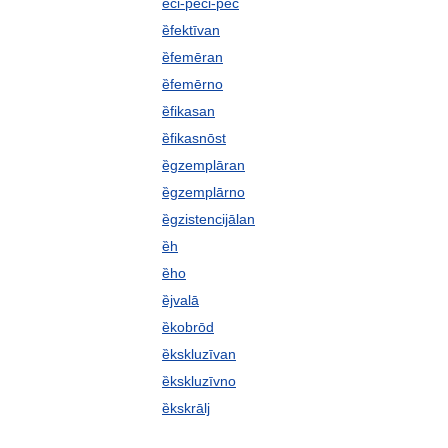
ȅci-pȅci-pêc
ȅfektīvan
ȅfemēran
ȅfemērno
ȅfikasan
ȅfikasnōst
ȅgzemplāran
ȅgzemplārno
ȅgzistencijālan
ȅh
ȅho
ȅjvalā
ȅkobrōd
ȅkskluzīvan
ȅkskluzīvno
ȅkskrālj