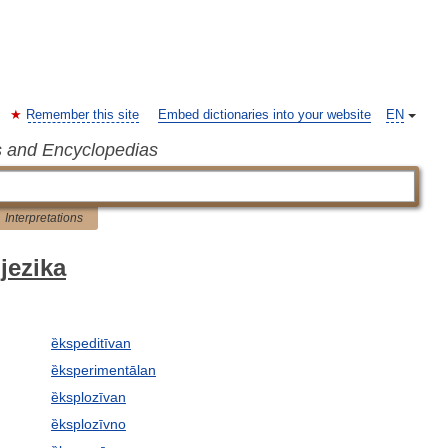
Remember this site
Embed dictionaries into your website
EN
s and Encyclopedias
Interpretations
jezika
ȅkspeditīvan
ȅksperimentālan
ȅksplozīvan
ȅksplozīvno