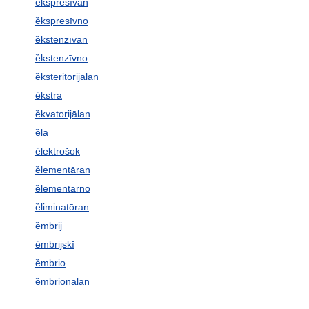
ȅkspresīvan
ȅkspresīvno
ȅkstenzīvan
ȅkstenzīvno
ȅksteritorijālan
ȅkstra
ȅkvatorijālan
ȅla
ȅlektrošok
ȅlementāran
ȅlementārno
ȅliminatōran
ȅmbrij
ȅmbrijskī
ȅmbrio
ȅmbrionālan