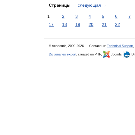
Страницы
следующая
→
1
2
3
4
5
6
7
17
18
19
20
21
22
© Academic, 2000-2026
Contact us:
Technical Support
,
Dictionaries export
, created on PHP,
Joomla,
Dr