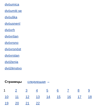
dvòumica
dvòumiti se
dvòuška
dvòusnenī
dvòvrh
dvòvršan
dvòvrsno
dvòvrsnōst
dvòvrstan
dvòženja
dvòžēnstvo
Страницы
следующая
→
1
2
3
4
5
6
7
8
9
10
11
12
13
14
15
16
17
18
19
20
21
22