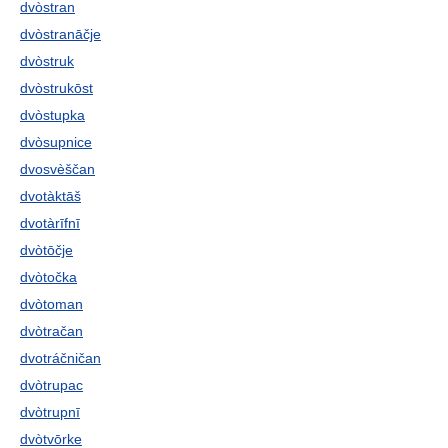
dvòstran
dvòstranāčje
dvòstruk
dvòstrukōst
dvòstupka
dvòsupnice
dvosvèščan
dvotàktāš
dvotàrīfnī
dvòtōčje
dvòtočka
dvòtoman
dvòtračan
dvotráčničan
dvòtrupac
dvòtrupnī
dvòtvōrke