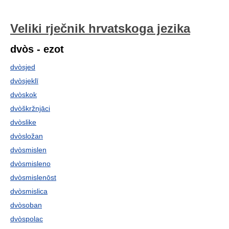
Veliki rječnik hrvatskoga jezika
dvòs - ezot
dvòsjed
dvòsjeklī
dvòskok
dvòškržnjāci
dvòslike
dvòsložan
dvòsmislen
dvòsmisleno
dvòsmislenōst
dvòsmislica
dvòsoban
dvòspolac